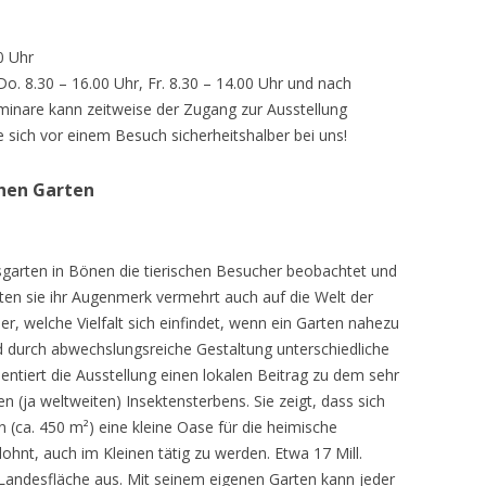
0 Uhr
 Do. 8.30 – 16.00 Uhr, Fr. 8.30 – 14.00 Uhr und nach
inare kann zeitweise der Zugang zur Ausstellung
e sich vor einem Besuch sicherheitshalber bei uns!
chen Garten
sgarten in Bönen die tierischen Besucher beobachtet und
teten sie ihr Augenmerk vermehrt auch auf die Welt der
r, welche Vielfalt sich einfindet, wenn ein Garten nahezu
d durch abwechslungsreiche Gestaltung unterschiedliche
ntiert die Ausstellung einen lokalen Beitrag zu dem sehr
 (ja weltweiten) Insektensterbens. Sie zeigt, dass sich
n (ca. 450 m²) eine kleine Oase für die heimische
lohnt, auch im Kleinen tätig zu werden. Etwa 17 Mill.
andesfläche aus. Mit seinem eigenen Garten kann jeder