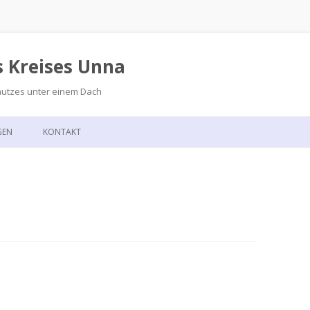
s Kreises Unna
hutzes unter einem Dach
Zum
Inhalt
GEN
KONTAKT
springen
GSKALENDER
ANFAHRT
T