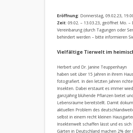
Eröffnung
: Donnerstag, 09.02.23, 19.0
Zeit
: 09.02. – 13.03.23, geöffnet Mo. –
Vereinbarung (durch Tagungen oder Sem
behindert werden – bitte informieren Si
Vielfältige Tierwelt im heimis
Herbert und Dr. Janine Teuppenhayn
haben seit über 15 Jahren in ihrem Hau
fotografiert. In den letzten Jahren rich
Insekten. Dabei erstaunt es immer wiede
ganzjährig blühende Pflanzen bietet un
Lebensräume bereitstellt. Damit dokume
aktuellen Problem des deutschlandweiten
selbst in einem recht kleinen Hausgarte
Insektenwelt schaffen lässt und es sich 
Gärten in Deutschland machen 2% der L