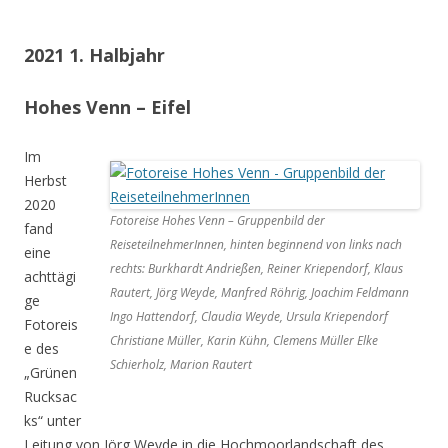
2021 1. Halbjahr
Hohes Venn – Eifel
Im
Herbst
2020
Fotoreise Hohes Venn – Gruppenbild der
fand
ReiseteilnehmerInnen, hinten beginnend von links nach
eine
rechts: Burkhardt Andrießen, Reiner Kriependorf, Klaus
achttägi
Rautert, Jörg Weyde, Manfred Röhrig, Joachim Feldmann
ge
Ingo Hattendorf, Claudia Weyde, Ursula Kriependorf
Fotoreis
Christiane Müller, Karin Kühn, Clemens Müller Elke
e des
Schierholz, Marion Rautert
„Grünen
Rucksac
ks“ unter
Leitung von Jörg Weyde in die Hochmoorlandschaft des