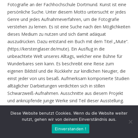
Fotografie an der Fachhochschule Dortmund. Kunst ist eine
persönliche Suche. Unter diesem Motto untersucht er jedes
Genre und jedes Aufnahmeverfahren, um die Fotografie
verstehen zu lernen. Es ist eine Suche nach den Möglichkeiten
dieses Medium zu nutzen und sich damit adäquat
auszudrücken. Dazu entstand ein Buch mit dem Titel „Mute“.
(https://kerstenglaser.de/mute). Ein Ausflug in die
unbeachtete Welt unseres Alltags, welcher eine Bühne für
Wunderbares sein kann. Es beschreibt eine Reise zum
eigenen Bildstil und die Rückkehr zur kindlichen Neugier, die
einst jeder von uns besaß. Aufmerksam komponierte Studien
alltäglicher Darbietungen verdichten sich in stillen
Schwarzweiß-Aufnahmen. Ausschnitte aus diesem Projekt
und anknüpfende junge Werke sind Teil dieser Ausstellung.
Diese Website benutzt Cookies. Wenn du die Website weiter
Eröffnung
: Donnerstag 17.06.21, 19.00 Uhr
nutzt, gehen wir von deinem Einverständnis aus.
Einverstanden !
Zeit
: 17.06. – 01.08.21, geöffnet Mo. – Do. 8.30 – 16.00 Uhr,
Fr. 8.30 – 14.00 Uhr und nach Vereinbarung (durch Tagungen