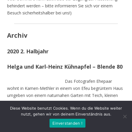
behindert werden – bitte informieren Sie sich vor einem
Besuch sicherheitshalber bei uns!)
Archiv
2020 2. Halbjahr
Helga und Karl-Heinz Kühnapfel – Blende 80
Das Fotografen Ehepaar
wohnt in Kamen-Methler in einem von Efeu begrüntem Haus
umgeben von einem naturnahen Garten mit Teich, kleinen
naturnahen Wiesen, Obstbäumen und weiteren hohen
Diese Website benutzt Cookies. Wenn du die Website weiter
Bäumen. Die Stämme der von Stürmen gefällten Bäume sind
nutzt, gehen wir von deinem Einverständnis aus.
zu Teilen im Garten integriert und dienen vielen Insekten und
Einverstanden !
Vögeln als Nahrungs-und Brutstätte.