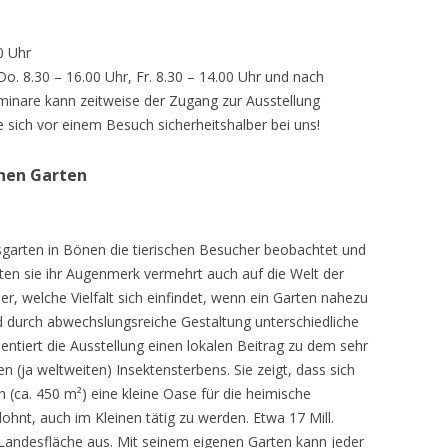
0 Uhr
 Do. 8.30 – 16.00 Uhr, Fr. 8.30 – 14.00 Uhr und nach
inare kann zeitweise der Zugang zur Ausstellung
e sich vor einem Besuch sicherheitshalber bei uns!
chen Garten
sgarten in Bönen die tierischen Besucher beobachtet und
teten sie ihr Augenmerk vermehrt auch auf die Welt der
r, welche Vielfalt sich einfindet, wenn ein Garten nahezu
d durch abwechslungsreiche Gestaltung unterschiedliche
ntiert die Ausstellung einen lokalen Beitrag zu dem sehr
 (ja weltweiten) Insektensterbens. Sie zeigt, dass sich
n (ca. 450 m²) eine kleine Oase für die heimische
lohnt, auch im Kleinen tätig zu werden. Etwa 17 Mill.
andesfläche aus. Mit seinem eigenen Garten kann jeder