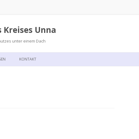
s Kreises Unna
hutzes unter einem Dach
Zum
Inhalt
GEN
KONTAKT
springen
GSKALENDER
ANFAHRT
T