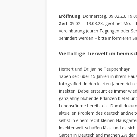
Eröffnung
: Donnerstag, 09.02.23, 19.0
Zeit
: 09.02. – 13.03.23, geöffnet Mo. –
Vereinbarung (durch Tagungen oder Sem
behindert werden – bitte informieren Si
Vielfältige Tierwelt im heimis
Herbert und Dr. Janine Teuppenhayn
haben seit über 15 Jahren in ihrem Hau
fotografiert. In den letzten Jahren rich
Insekten. Dabei erstaunt es immer wiede
ganzjährig blühende Pflanzen bietet un
Lebensräume bereitstellt. Damit dokume
aktuellen Problem des deutschlandweiten
selbst in einem recht kleinen Hausgarte
Insektenwelt schaffen lässt und es sich 
Gärten in Deutschland machen 2% der L