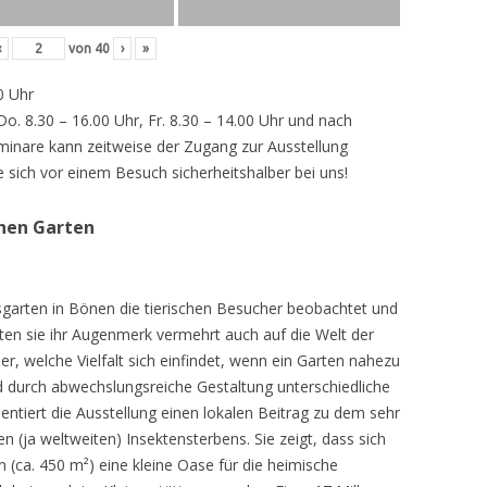
‹
von
40
›
»
0 Uhr
 Do. 8.30 – 16.00 Uhr, Fr. 8.30 – 14.00 Uhr und nach
inare kann zeitweise der Zugang zur Ausstellung
e sich vor einem Besuch sicherheitshalber bei uns!
chen Garten
sgarten in Bönen die tierischen Besucher beobachtet und
teten sie ihr Augenmerk vermehrt auch auf die Welt der
r, welche Vielfalt sich einfindet, wenn ein Garten nahezu
d durch abwechslungsreiche Gestaltung unterschiedliche
ntiert die Ausstellung einen lokalen Beitrag zu dem sehr
 (ja weltweiten) Insektensterbens. Sie zeigt, dass sich
n (ca. 450 m²) eine kleine Oase für die heimische