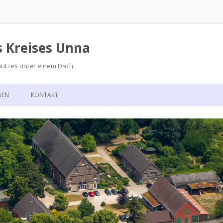
s Kreises Unna
hutzes unter einem Dach
Zum
Inhalt
GEN
KONTAKT
springen
GSKALENDER
ANFAHRT
T