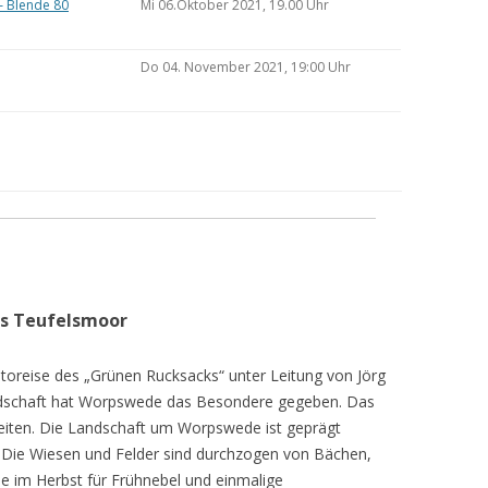
– Blende 80
Mi 06.Oktober 2021, 19.00 Uhr
Do 04. November 2021, 19:00 Uhr
as Teufelsmoor
toreise des „Grünen Rucksacks“ unter Leitung von Jörg
dschaft hat Worpswede das Besondere gegeben. Das
eiten. Die Landschaft um Worpswede ist geprägt
Die Wiesen und Felder sind durchzogen von Bächen,
e im Herbst für Frühnebel und einmalige