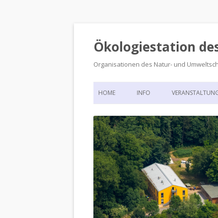
Ökologiestation de
Organisationen des Natur- und Umweltsc
HOME
INFO
VERANSTALTUN
ORGANISATIONSSTRUKTUR
VERANSTALTUN
DIE ÖKOLOGIESTATION – FAS
900 JAHRE VORGESCHICHTE