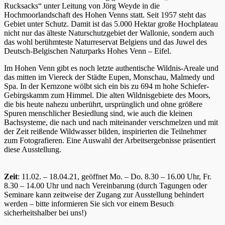
Rucksacks“ unter Leitung von Jörg Weyde in die
Hochmoorlandschaft des Hohen Venns statt. Seit 1957 steht das
Gebiet unter Schutz. Damit ist das 5.000 Hektar große Hochplateau
nicht nur das älteste Naturschutzgebiet der Wallonie, sondern auch
das wohl berühmteste Naturreservat Belgiens und das Juwel des
Deutsch-Belgischen Naturparks Hohes Venn – Eifel.
Im Hohen Venn gibt es noch letzte authentische Wildnis-Areale und
das mitten im Viereck der Städte Eupen, Monschau, Malmedy und
Spa. In der Kernzone wölbt sich ein bis zu 694 m hohe Schiefer-
Gebirgskamm zum Himmel. Die alten Wildnisgebiete des Moors,
die bis heute nahezu unberührt, ursprünglich und ohne größere
Spuren menschlicher Besiedlung sind, wie auch die kleinen
Bachsysteme, die nach und nach miteinander verschmelzen und mit
der Zeit reißende Wildwasser bilden, inspirierten die Teilnehmer
zum Fotografieren. Eine Auswahl der Arbeitsergebnisse präsentiert
diese Ausstellung.
Zeit
: 11.02. – 18.04.21, geöffnet Mo. – Do. 8.30 – 16.00 Uhr, Fr.
8.30 – 14.00 Uhr und nach Vereinbarung (durch Tagungen oder
Seminare kann zeitweise der Zugang zur Ausstellung behindert
werden – bitte informieren Sie sich vor einem Besuch
sicherheitshalber bei uns!)