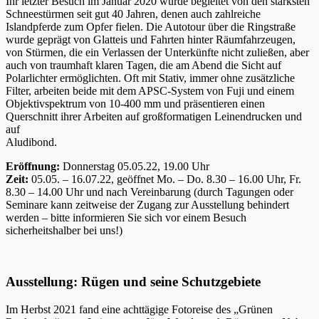
Ihr letzter Besuch im Januar 2020 wurde begleitet von den stärksten
Schneestürmen seit gut 40 Jahren, denen auch zahlreiche
Islandpferde zum Opfer fielen. Die Autotour über die Ringstraße
wurde geprägt von Glatteis und Fahrten hinter Räumfahrzeugen,
von Stürmen, die ein Verlassen der Unterkünfte nicht zuließen, aber
auch von traumhaft klaren Tagen, die am Abend die Sicht auf
Polarlichter ermöglichten. Oft mit Stativ, immer ohne zusätzliche
Filter, arbeiten beide mit dem APSC-System von Fuji und einem
Objektivspektrum von 10-400 mm und präsentieren einen
Querschnitt ihrer Arbeiten auf großformatigen Leinendrucken und
auf
Aludibond.
Eröffnung:
Donnerstag 05.05.22, 19.00 Uhr
Zeit:
05.05. – 16.07.22, geöffnet Mo. – Do. 8.30 – 16.00 Uhr, Fr.
8.30 – 14.00 Uhr und nach Vereinbarung (durch Tagungen oder
Seminare kann zeitweise der Zugang zur Ausstellung behindert
werden – bitte informieren Sie sich vor einem Besuch
sicherheitshalber bei uns!)
Ausstellung: Rügen und seine Schutzgebiete
Im Herbst 2021 fand eine achttägige Fotoreise des „Grünen