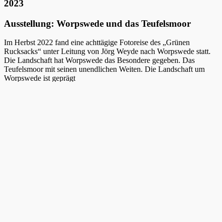
2023
Ausstellung: Worpswede und das Teufelsmoor
Im Herbst 2022 fand eine achttägige Fotoreise des „Grünen
Rucksacks“ unter Leitung von Jörg Weyde nach Worpswede statt.
Die Landschaft hat Worpswede das Besondere gegeben. Das
Teufelsmoor mit seinen unendlichen Weiten. Die Landschaft um
Worpswede ist geprägt
von flachem Land und weitem Himmel. Die Wiesen und Felder sind
durchzogen von Bächen, Flussläufen, Gräben und Kanälen, welche
im Herbst für Frühnebel und einmalige Lichtstimmungen sorgen.
Diese Landschaften, die sowohl Kulturlandschaft, wie auch bis
heute nahezu unberührte und ursprüngliche Naturräume darstellen,
inspirierten die Teilnehmer zum Fotografieren. Eine Auswahl der
Arbeitsergebnisse präsentiert diese Ausstellung.