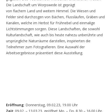
Die Landschaft um Worpswede ist geprägt
von flachem Land und weitem Himmel. Die Wiesen und
Felder sind durchzogen von Bächen, Flussläufen, Gräben und
Kanälen, welche im Herbst für Frühnebel und einmalige
Lichtstimmungen sorgen. Diese Landschaften, die sowohl
Kulturlandschaft, wie auch bis heute nahezu unberührte und
ursprüngliche Naturräume darstellen, inspirierten die
Teilnehmer zum Fotografieren. Eine Auswahl der
Arbeitsergebnisse präsentiert diese Ausstellung.
Eröffnung
: Donnerstag, 09.02.23, 19.00 Uhr
Zeit
: 09.02. – 13.03.23, geöffnet Mo. – Do. 8.30 – 16.00 Uhr,