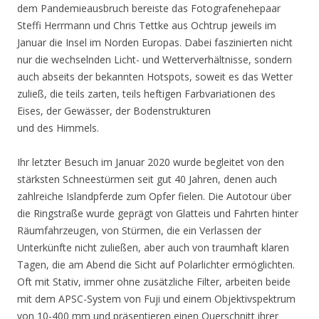
dem Pandemieausbruch bereiste das Fotografenehepaar
Steffi Herrmann und Chris Tettke aus Ochtrup jeweils im
Januar die Insel im Norden Europas. Dabei faszinierten nicht
nur die wechselnden Licht- und Wetterverhältnisse, sondern
auch abseits der bekannten Hotspots, soweit es das Wetter
zuließ, die teils zarten, teils heftigen Farbvariationen des
Eises, der Gewässer, der Bodenstrukturen
und des Himmels.
Ihr letzter Besuch im Januar 2020 wurde begleitet von den
stärksten Schneestürmen seit gut 40 Jahren, denen auch
zahlreiche Islandpferde zum Opfer fielen. Die Autotour über
die Ringstraße wurde geprägt von Glatteis und Fahrten hinter
Räumfahrzeugen, von Stürmen, die ein Verlassen der
Unterkünfte nicht zuließen, aber auch von traumhaft klaren
Tagen, die am Abend die Sicht auf Polarlichter ermöglichten.
Oft mit Stativ, immer ohne zusätzliche Filter, arbeiten beide
mit dem APSC-System von Fuji und einem Objektivspektrum
von 10-400 mm und präsentieren einen Querschnitt ihrer