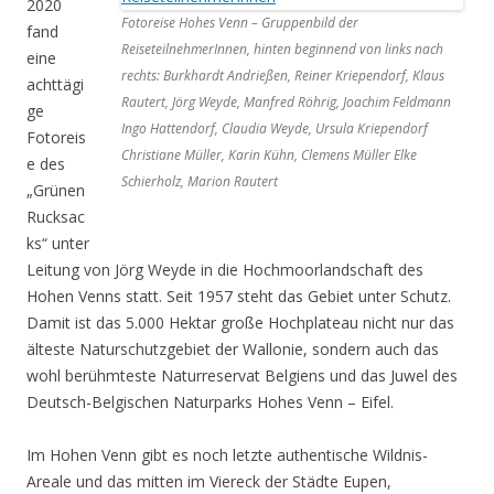
2020
Fotoreise Hohes Venn – Gruppenbild der
fand
ReiseteilnehmerInnen, hinten beginnend von links nach
eine
rechts: Burkhardt Andrießen, Reiner Kriependorf, Klaus
achttägi
Rautert, Jörg Weyde, Manfred Röhrig, Joachim Feldmann
ge
Ingo Hattendorf, Claudia Weyde, Ursula Kriependorf
Fotoreis
Christiane Müller, Karin Kühn, Clemens Müller Elke
e des
Schierholz, Marion Rautert
„Grünen
Rucksac
ks“ unter
Leitung von Jörg Weyde in die Hochmoorlandschaft des
Hohen Venns statt. Seit 1957 steht das Gebiet unter Schutz.
Damit ist das 5.000 Hektar große Hochplateau nicht nur das
älteste Naturschutzgebiet der Wallonie, sondern auch das
wohl berühmteste Naturreservat Belgiens und das Juwel des
Deutsch-Belgischen Naturparks Hohes Venn – Eifel.
Im Hohen Venn gibt es noch letzte authentische Wildnis-
Areale und das mitten im Viereck der Städte Eupen,