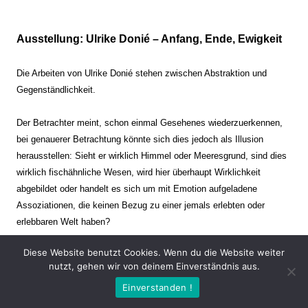
Ausstellung: Ulrike Donié – Anfang, Ende, Ewigkeit
Die Arbeiten von Ulrike Donié stehen zwischen Abstraktion und
Gegenständlichkeit.
Der Betrachter meint, schon einmal Gesehenes wiederzuerkennen,
bei genauerer Betrachtung könnte sich dies jedoch als Illusion
herausstellen: Sieht er wirklich Himmel oder Meeresgrund, sind dies
wirklich fischähnliche Wesen, wird hier überhaupt Wirklichkeit
abgebildet oder handelt es sich um mit Emotion aufgeladene
Assoziationen, die keinen Bezug zu einer jemals erlebten oder
erlebbaren Welt haben?
Diese Website benutzt Cookies. Wenn du die Website weiter
Verharren und Dynamik stehen sich dabei gegenüber. Zeit steht still
nutzt, gehen wir von deinem Einverständnis aus.
oder verrinnt im Nu. Es soll dabei eine Spannung, auch farblich, bis
Einverstanden !
zur Schmerzgrenze erzeugt werden. Die Arbeiten stellen ambivalente
Situationen dar. Kaum kann der Betrachter entscheiden, ob er hier