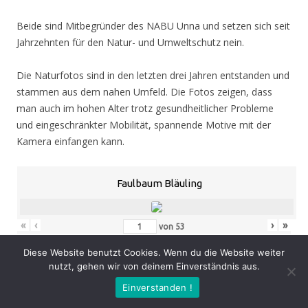
Beide sind Mitbegründer des NABU Unna und setzen sich seit
Jahrzehnten für den Natur- und Umweltschutz nein.
Die Naturfotos sind in den letzten drei Jahren entstanden und
stammen aus dem nahen Umfeld. Die Fotos zeigen, dass
man auch im hohen Alter trotz gesundheitlicher Probleme
und eingeschränkter Mobilität, spannende Motive mit der
Kamera einfangen kann.
Faulbaum Bläuling
«
‹
›
»
von
53
Diese Website benutzt Cookies. Wenn du die Website weiter
nutzt, gehen wir von deinem Einverständnis aus.
Eröffnung
: Donnerstag 05.11.20, 19.00 Uhr
Einverstanden !
Zeit
: 05.11. – 07.02.21, geöffnet Mo. – Do. 8.30 – 16.00 Uhr,