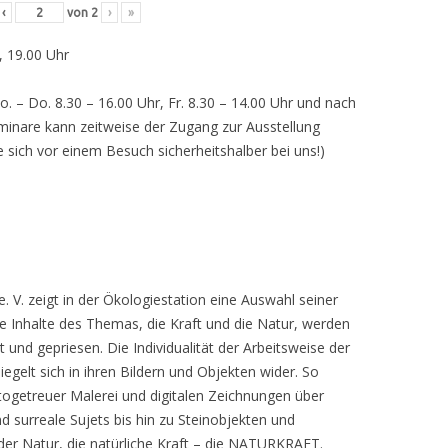
‹
von
2
›
»
, 19.00 Uhr
o. – Do. 8.30 – 16.00 Uhr, Fr. 8.30 – 14.00 Uhr und nach
inare kann zeitweise der Zugang zur Ausstellung
e sich vor einem Besuch sicherheitshalber bei uns!)
 V. zeigt in der Ökologiestation eine Auswahl seiner
nhalte des Themas, die Kraft und die Natur, werden
lt und gepriesen. Die Individualität der Arbeitsweise der
egelt sich in ihren Bildern und Objekten wider. So
otogetreuer Malerei und digitalen Zeichnungen über
d surreale Sujets bis hin zu Steinobjekten und
 der Natur, die natürliche Kraft – die NATURKRAFT.