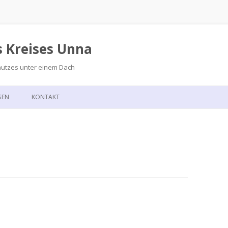
s Kreises Unna
hutzes unter einem Dach
Zum
Inhalt
GEN
KONTAKT
springen
GSKALENDER
ANFAHRT
T