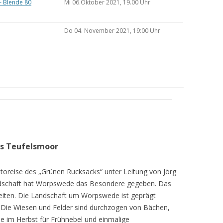
– Blende 80
Mi 06.Oktober 2021, 19.00 Uhr
Do 04. November 2021, 19:00 Uhr
as Teufelsmoor
toreise des „Grünen Rucksacks“ unter Leitung von Jörg
dschaft hat Worpswede das Besondere gegeben. Das
eiten. Die Landschaft um Worpswede ist geprägt
Die Wiesen und Felder sind durchzogen von Bächen,
e im Herbst für Frühnebel und einmalige