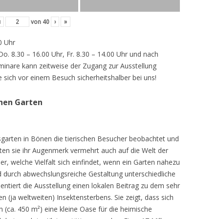
‹
von
40
›
»
0 Uhr
 Do. 8.30 – 16.00 Uhr, Fr. 8.30 – 14.00 Uhr und nach
inare kann zeitweise der Zugang zur Ausstellung
e sich vor einem Besuch sicherheitshalber bei uns!
chen Garten
sgarten in Bönen die tierischen Besucher beobachtet und
teten sie ihr Augenmerk vermehrt auch auf die Welt der
r, welche Vielfalt sich einfindet, wenn ein Garten nahezu
d durch abwechslungsreiche Gestaltung unterschiedliche
ntiert die Ausstellung einen lokalen Beitrag zu dem sehr
 (ja weltweiten) Insektensterbens. Sie zeigt, dass sich
n (ca. 450 m²) eine kleine Oase für die heimische