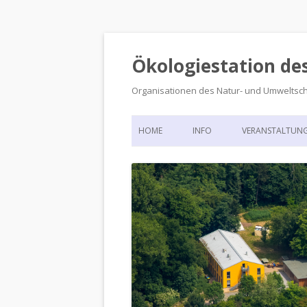
Ökologiestation de
Organisationen des Natur- und Umweltsc
HOME
INFO
VERANSTALTUN
ORGANISATIONSSTRUKTUR
VERANSTALTUN
DIE ÖKOLOGIESTATION – FAS
900 JAHRE VORGESCHICHTE