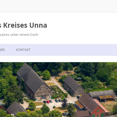
s Kreises Unna
hutzes unter einem Dach
Zum
Inhalt
GEN
KONTAKT
springen
GSKALENDER
ANFAHRT
T