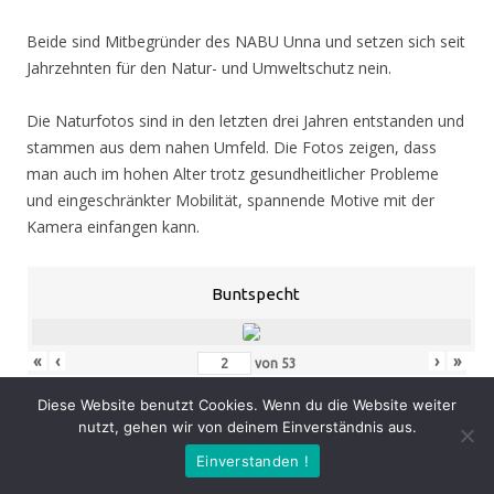
Beide sind Mitbegründer des NABU Unna und setzen sich seit
Jahrzehnten für den Natur- und Umweltschutz nein.
Die Naturfotos sind in den letzten drei Jahren entstanden und
stammen aus dem nahen Umfeld. Die Fotos zeigen, dass
man auch im hohen Alter trotz gesundheitlicher Probleme
und eingeschränkter Mobilität, spannende Motive mit der
Kamera einfangen kann.
Buntspecht
«
‹
›
»
von
53
Diese Website benutzt Cookies. Wenn du die Website weiter
nutzt, gehen wir von deinem Einverständnis aus.
Eröffnung
: Donnerstag 05.11.20, 19.00 Uhr
Einverstanden !
Zeit
: 05.11. – 07.02.21, geöffnet Mo. – Do. 8.30 – 16.00 Uhr,