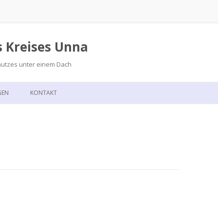
s Kreises Unna
hutzes unter einem Dach
Zum
Inhalt
GEN
KONTAKT
springen
GSKALENDER
ANFAHRT
T