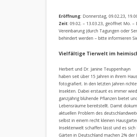
Eröffnung
: Donnerstag, 09.02.23, 19.0
Zeit
: 09.02. – 13.03.23, geöffnet Mo. –
Vereinbarung (durch Tagungen oder Sem
behindert werden – bitte informieren Si
Vielfältige Tierwelt im heimis
Herbert und Dr. Janine Teuppenhayn
haben seit über 15 Jahren in ihrem Hau
fotografiert. In den letzten Jahren rich
Insekten. Dabei erstaunt es immer wiede
ganzjährig blühende Pflanzen bietet un
Lebensräume bereitstellt. Damit dokume
aktuellen Problem des deutschlandweiten
selbst in einem recht kleinen Hausgarte
Insektenwelt schaffen lässt und es sich 
Gärten in Deutschland machen 2% der L