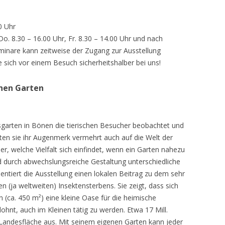
0 Uhr
 Do. 8.30 – 16.00 Uhr, Fr. 8.30 – 14.00 Uhr und nach
inare kann zeitweise der Zugang zur Ausstellung
e sich vor einem Besuch sicherheitshalber bei uns!
chen Garten
sgarten in Bönen die tierischen Besucher beobachtet und
teten sie ihr Augenmerk vermehrt auch auf die Welt der
r, welche Vielfalt sich einfindet, wenn ein Garten nahezu
d durch abwechslungsreiche Gestaltung unterschiedliche
ntiert die Ausstellung einen lokalen Beitrag zu dem sehr
 (ja weltweiten) Insektensterbens. Sie zeigt, dass sich
n (ca. 450 m²) eine kleine Oase für die heimische
lohnt, auch im Kleinen tätig zu werden. Etwa 17 Mill.
andesfläche aus. Mit seinem eigenen Garten kann jeder