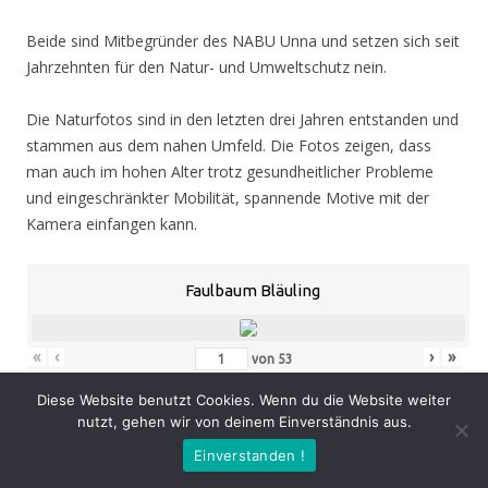
Beide sind Mitbegründer des NABU Unna und setzen sich seit
Jahrzehnten für den Natur- und Umweltschutz nein.
Die Naturfotos sind in den letzten drei Jahren entstanden und
stammen aus dem nahen Umfeld. Die Fotos zeigen, dass
man auch im hohen Alter trotz gesundheitlicher Probleme
und eingeschränkter Mobilität, spannende Motive mit der
Kamera einfangen kann.
Faulbaum Bläuling
«
‹
›
»
von
53
Diese Website benutzt Cookies. Wenn du die Website weiter
nutzt, gehen wir von deinem Einverständnis aus.
Eröffnung
: Donnerstag 05.11.20, 19.00 Uhr
Einverstanden !
Zeit
: 05.11. – 07.02.21, geöffnet Mo. – Do. 8.30 – 16.00 Uhr,