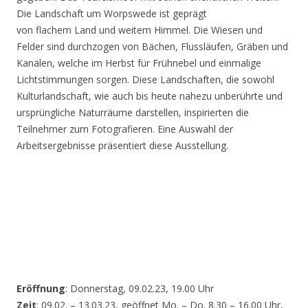
Die Landschaft um Worpswede ist geprägt
von flachem Land und weitem Himmel. Die Wiesen und
Felder sind durchzogen von Bächen, Flussläufen, Gräben und
Kanälen, welche im Herbst für Frühnebel und einmalige
Lichtstimmungen sorgen. Diese Landschaften, die sowohl
Kulturlandschaft, wie auch bis heute nahezu unberührte und
ursprüngliche Naturräume darstellen, inspirierten die
Teilnehmer zum Fotografieren. Eine Auswahl der
Arbeitsergebnisse präsentiert diese Ausstellung.
Eröffnung
: Donnerstag, 09.02.23, 19.00 Uhr
Zeit
: 09.02. – 13.03.23, geöffnet Mo. – Do. 8.30 – 16.00 Uhr,