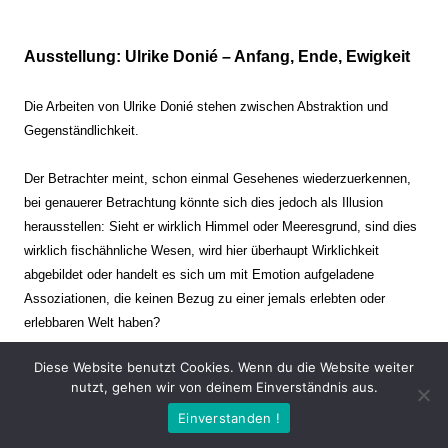
Ausstellung: Ulrike Donié – Anfang, Ende, Ewigkeit
Die Arbeiten von Ulrike Donié stehen zwischen Abstraktion und
Gegenständlichkeit.
Der Betrachter meint, schon einmal Gesehenes wiederzuerkennen,
bei genauerer Betrachtung könnte sich dies jedoch als Illusion
herausstellen: Sieht er wirklich Himmel oder Meeresgrund, sind dies
wirklich fischähnliche Wesen, wird hier überhaupt Wirklichkeit
abgebildet oder handelt es sich um mit Emotion aufgeladene
Assoziationen, die keinen Bezug zu einer jemals erlebten oder
erlebbaren Welt haben?
Diese Website benutzt Cookies. Wenn du die Website weiter
Verharren und Dynamik stehen sich dabei gegenüber. Zeit steht still
nutzt, gehen wir von deinem Einverständnis aus.
oder verrinnt im Nu. Es soll dabei eine Spannung, auch farblich, bis
Einverstanden !
zur Schmerzgrenze erzeugt werden. Die Arbeiten stellen ambivalente
Situationen dar. Kaum kann der Betrachter entscheiden, ob er hier