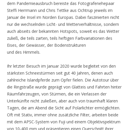
dem Pandemieausbruch bereiste das Fotografenehepaar
Steffi Herrmann und Chris Tettke aus Ochtrup jeweils im
Januar die Insel im Norden Europas. Dabei faszinierten nicht
nur die wechselnden Licht- und Wetterverhältnisse, sondern
auch abseits der bekannten Hotspots, soweit es das Wetter
zuließ, die teils zarten, teils heftigen Farbvariationen des
Eises, der Gewässer, der Bodenstrukturen
und des Himmels.
Ihr letzter Besuch im Januar 2020 wurde begleitet von den
stärksten Schneestürmen seit gut 40 Jahren, denen auch
zahlreiche Islandpferde zum Opfer fielen. Die Autotour über
die Ringstraße wurde geprägt von Glatteis und Fahrten hinter
Räumfahrzeugen, von Stürmen, die ein Verlassen der
Unterkünfte nicht zuließen, aber auch von traumhaft klaren
Tagen, die am Abend die Sicht auf Polarlichter ermöglichten.
Oft mit Stativ, immer ohne zusätzliche Filter, arbeiten beide
mit dem APSC-System von Fuji und einem Objektivspektrum
von 10-400 mm und präsentieren einen Querschnitt ihrer