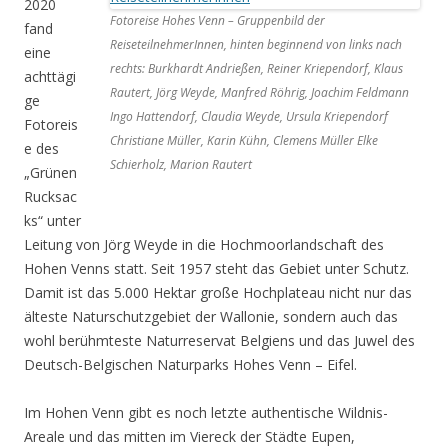
2020
Fotoreise Hohes Venn – Gruppenbild der
fand
ReiseteilnehmerInnen, hinten beginnend von links nach
eine
rechts: Burkhardt Andrießen, Reiner Kriependorf, Klaus
achttägi
Rautert, Jörg Weyde, Manfred Röhrig, Joachim Feldmann
ge
Ingo Hattendorf, Claudia Weyde, Ursula Kriependorf
Fotoreis
Christiane Müller, Karin Kühn, Clemens Müller Elke
e des
Schierholz, Marion Rautert
„Grünen
Rucksac
ks“ unter
Leitung von Jörg Weyde in die Hochmoorlandschaft des
Hohen Venns statt. Seit 1957 steht das Gebiet unter Schutz.
Damit ist das 5.000 Hektar große Hochplateau nicht nur das
älteste Naturschutzgebiet der Wallonie, sondern auch das
wohl berühmteste Naturreservat Belgiens und das Juwel des
Deutsch-Belgischen Naturparks Hohes Venn – Eifel.
Im Hohen Venn gibt es noch letzte authentische Wildnis-
Areale und das mitten im Viereck der Städte Eupen,