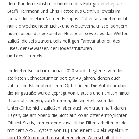
dem Pandemieausbruch bereiste das Fotografenehepaar
Steffi Herrmann und Chris Tettke aus Ochtrup jeweils im
Januar die Insel im Norden Europas. Dabei faszinierten nicht
nur die wechselnden Licht- und Wetterverhältnisse, sondern
auch abseits der bekannten Hotspots, soweit es das Wetter
zuließ, die teils zarten, teils heftigen Farbvariationen des
Eises, der Gewässer, der Bodenstrukturen
und des Himmels.
Ihr letzter Besuch im Januar 2020 wurde begleitet von den
stärksten Schneestürmen seit gut 40 Jahren, denen auch
zahlreiche Islandpferde zum Opfer fielen. Die Autotour über
die Ringstraße wurde geprägt von Glatteis und Fahrten hinter
Räumfahrzeugen, von Stürmen, die ein Verlassen der
Unterkünfte nicht zuließen, aber auch von traumhaft klaren
Tagen, die am Abend die Sicht auf Polarlichter ermöglichten.
Oft mit Stativ, immer ohne zusätzliche Filter, arbeiten beide
mit dem APSC-System von Fuji und einem Objektivspektrum
von 10-400 mm und präsentieren einen Querschnitt ihrer