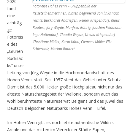
2020
Fotoreise Hohes Venn – Gruppenbild der
fand
ReiseteilnehmerInnen, hinten beginnend von links nach
eine
rechts: Burkhardt Andrießen, Reiner Kriependorf, Klaus
achttägi
Rautert, Jörg Weyde, Manfred Röhrig, Joachim Feldmann
ge
Ingo Hattendorf, Claudia Weyde, Ursula Kriependorf
Fotoreis
Christiane Müller, Karin Kühn, Clemens Müller Elke
e des
Schierholz, Marion Rautert
„Grünen
Rucksac
ks“ unter
Leitung von Jörg Weyde in die Hochmoorlandschaft des
Hohen Venns statt. Seit 1957 steht das Gebiet unter Schutz.
Damit ist das 5.000 Hektar große Hochplateau nicht nur das
älteste Naturschutzgebiet der Wallonie, sondern auch das
wohl berühmteste Naturreservat Belgiens und das Juwel des
Deutsch-Belgischen Naturparks Hohes Venn – Eifel.
Im Hohen Venn gibt es noch letzte authentische Wildnis-
Areale und das mitten im Viereck der Städte Eupen,