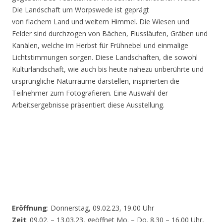
Die Landschaft um Worpswede ist geprägt
von flachem Land und weitem Himmel. Die Wiesen und
Felder sind durchzogen von Bächen, Flussläufen, Gräben und
Kanälen, welche im Herbst für Frühnebel und einmalige
Lichtstimmungen sorgen. Diese Landschaften, die sowohl
Kulturlandschaft, wie auch bis heute nahezu unberührte und
ursprüngliche Naturräume darstellen, inspirierten die
Teilnehmer zum Fotografieren. Eine Auswahl der
Arbeitsergebnisse präsentiert diese Ausstellung.
Eröffnung
: Donnerstag, 09.02.23, 19.00 Uhr
Zeit
: 09.02. – 13.03.23, geöffnet Mo. – Do. 8.30 – 16.00 Uhr,