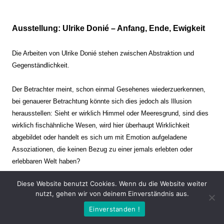
Ausstellung: Ulrike Donié – Anfang, Ende, Ewigkeit
Die Arbeiten von Ulrike Donié stehen zwischen Abstraktion und
Gegenständlichkeit.
Der Betrachter meint, schon einmal Gesehenes wiederzuerkennen,
bei genauerer Betrachtung könnte sich dies jedoch als Illusion
herausstellen: Sieht er wirklich Himmel oder Meeresgrund, sind dies
wirklich fischähnliche Wesen, wird hier überhaupt Wirklichkeit
abgebildet oder handelt es sich um mit Emotion aufgeladene
Assoziationen, die keinen Bezug zu einer jemals erlebten oder
erlebbaren Welt haben?
Diese Website benutzt Cookies. Wenn du die Website weiter
Verharren und Dynamik stehen sich dabei gegenüber. Zeit steht still
nutzt, gehen wir von deinem Einverständnis aus.
oder verrinnt im Nu. Es soll dabei eine Spannung, auch farblich, bis
Einverstanden !
zur Schmerzgrenze erzeugt werden. Die Arbeiten stellen ambivalente
Situationen dar. Kaum kann der Betrachter entscheiden, ob er hier