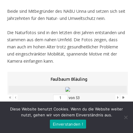
Beide sind Mitbegründer des NABU Unna und setzen sich seit
Jahrzehnten für den Natur- und Umweltschutz nein.
Die Naturfotos sind in den letzten drei Jahren entstanden und
stammen aus dem nahen Umfeld. Die Fotos zeigen, dass
man auch im hohen Alter trotz gesundheitlicher Probleme
und eingeschränkter Mobilität, spannende Motive mit der
Kamera einfangen kann.
Faulbaum Bläuling
«
‹
›
»
von
53
Diese Website benutzt Cookies. Wenn du die Website weiter
nutzt, gehen wir von deinem Einverständnis aus.
Eröffnung
: Donnerstag 05.11.20, 19.00 Uhr
Einverstanden !
Zeit
: 05.11. – 07.02.21, geöffnet Mo. – Do. 8.30 – 16.00 Uhr,