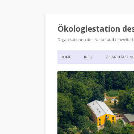
Ökologiestation de
Organisationen des Natur- und Umweltsc
HOME
INFO
VERANSTALTUN
ORGANISATIONSSTRUKTUR
VERANSTALTUN
DIE ÖKOLOGIESTATION – FAS
900 JAHRE VORGESCHICHTE