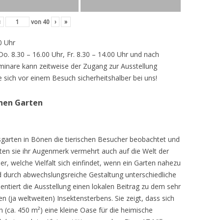
‹
von
40
›
»
0 Uhr
 Do. 8.30 – 16.00 Uhr, Fr. 8.30 – 14.00 Uhr und nach
inare kann zeitweise der Zugang zur Ausstellung
e sich vor einem Besuch sicherheitshalber bei uns!
chen Garten
sgarten in Bönen die tierischen Besucher beobachtet und
teten sie ihr Augenmerk vermehrt auch auf die Welt der
r, welche Vielfalt sich einfindet, wenn ein Garten nahezu
d durch abwechslungsreiche Gestaltung unterschiedliche
ntiert die Ausstellung einen lokalen Beitrag zu dem sehr
 (ja weltweiten) Insektensterbens. Sie zeigt, dass sich
n (ca. 450 m²) eine kleine Oase für die heimische