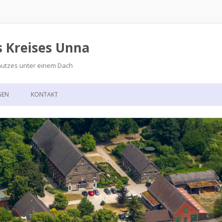
s Kreises Unna
hutzes unter einem Dach
Zum
Inhalt
GEN
KONTAKT
springen
GSKALENDER
ANFAHRT
T