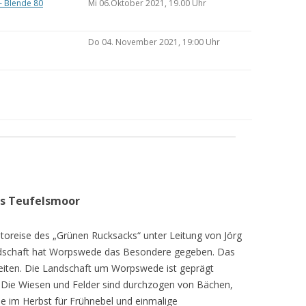
– Blende 80
Mi 06.Oktober 2021, 19.00 Uhr
Do 04. November 2021, 19:00 Uhr
as Teufelsmoor
toreise des „Grünen Rucksacks“ unter Leitung von Jörg
dschaft hat Worpswede das Besondere gegeben. Das
eiten. Die Landschaft um Worpswede ist geprägt
Die Wiesen und Felder sind durchzogen von Bächen,
e im Herbst für Frühnebel und einmalige