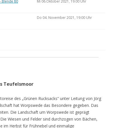
– Blende 80
Mi 06.Oktober 2021, 19.00 Uhr
Do 04. November 2021, 19:00 Uhr
as Teufelsmoor
toreise des „Grünen Rucksacks“ unter Leitung von Jörg
dschaft hat Worpswede das Besondere gegeben. Das
eiten. Die Landschaft um Worpswede ist geprägt
Die Wiesen und Felder sind durchzogen von Bächen,
e im Herbst für Frühnebel und einmalige