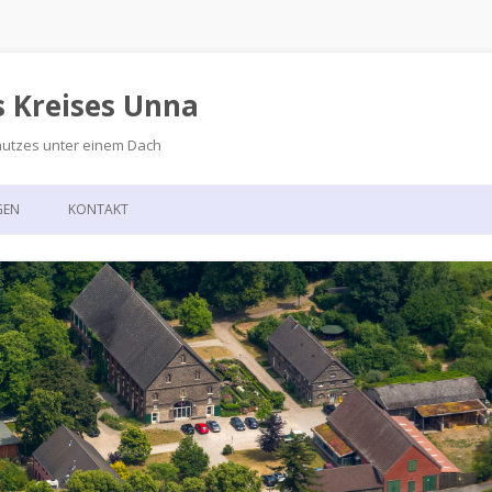
s Kreises Unna
hutzes unter einem Dach
Zum
Inhalt
GEN
KONTAKT
springen
GSKALENDER
ANFAHRT
T