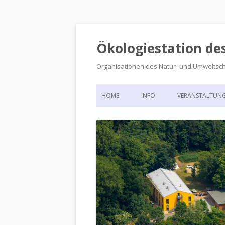
Ökologiestation de
Organisationen des Natur- und Umweltsc
HOME
INFO
VERANSTALTUN
ORGANISATIONSSTRUKTUR
VERANSTALTUN
DIE ÖKOLOGIESTATION – FAS
900 JAHRE VORGESCHICHTE