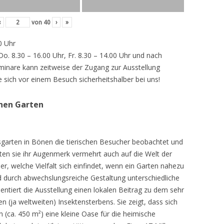
‹
von
40
›
»
0 Uhr
 Do. 8.30 – 16.00 Uhr, Fr. 8.30 – 14.00 Uhr und nach
inare kann zeitweise der Zugang zur Ausstellung
e sich vor einem Besuch sicherheitshalber bei uns!
chen Garten
sgarten in Bönen die tierischen Besucher beobachtet und
teten sie ihr Augenmerk vermehrt auch auf die Welt der
r, welche Vielfalt sich einfindet, wenn ein Garten nahezu
d durch abwechslungsreiche Gestaltung unterschiedliche
ntiert die Ausstellung einen lokalen Beitrag zu dem sehr
 (ja weltweiten) Insektensterbens. Sie zeigt, dass sich
n (ca. 450 m²) eine kleine Oase für die heimische