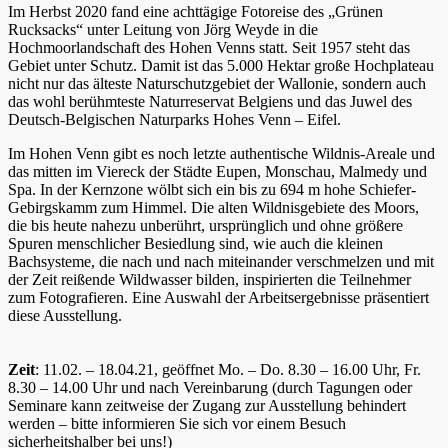
Im Herbst 2020 fand eine achttägige Fotoreise des „Grünen
Rucksacks“ unter Leitung von Jörg Weyde in die
Hochmoorlandschaft des Hohen Venns statt. Seit 1957 steht das
Gebiet unter Schutz. Damit ist das 5.000 Hektar große Hochplateau
nicht nur das älteste Naturschutzgebiet der Wallonie, sondern auch
das wohl berühmteste Naturreservat Belgiens und das Juwel des
Deutsch-Belgischen Naturparks Hohes Venn – Eifel.
Im Hohen Venn gibt es noch letzte authentische Wildnis-Areale und
das mitten im Viereck der Städte Eupen, Monschau, Malmedy und
Spa. In der Kernzone wölbt sich ein bis zu 694 m hohe Schiefer-
Gebirgskamm zum Himmel. Die alten Wildnisgebiete des Moors,
die bis heute nahezu unberührt, ursprünglich und ohne größere
Spuren menschlicher Besiedlung sind, wie auch die kleinen
Bachsysteme, die nach und nach miteinander verschmelzen und mit
der Zeit reißende Wildwasser bilden, inspirierten die Teilnehmer
zum Fotografieren. Eine Auswahl der Arbeitsergebnisse präsentiert
diese Ausstellung.
Zeit
: 11.02. – 18.04.21, geöffnet Mo. – Do. 8.30 – 16.00 Uhr, Fr.
8.30 – 14.00 Uhr und nach Vereinbarung (durch Tagungen oder
Seminare kann zeitweise der Zugang zur Ausstellung behindert
werden – bitte informieren Sie sich vor einem Besuch
sicherheitshalber bei uns!)