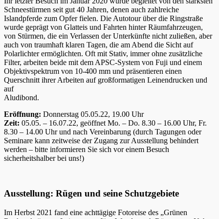
Ihr letzter Besuch im Januar 2020 wurde begleitet von den stärksten
Schneestürmen seit gut 40 Jahren, denen auch zahlreiche
Islandpferde zum Opfer fielen. Die Autotour über die Ringstraße
wurde geprägt von Glatteis und Fahrten hinter Räumfahrzeugen,
von Stürmen, die ein Verlassen der Unterkünfte nicht zuließen, aber
auch von traumhaft klaren Tagen, die am Abend die Sicht auf
Polarlichter ermöglichten. Oft mit Stativ, immer ohne zusätzliche
Filter, arbeiten beide mit dem APSC-System von Fuji und einem
Objektivspektrum von 10-400 mm und präsentieren einen
Querschnitt ihrer Arbeiten auf großformatigen Leinendrucken und
auf
Aludibond.
Eröffnung:
Donnerstag 05.05.22, 19.00 Uhr
Zeit:
05.05. – 16.07.22, geöffnet Mo. – Do. 8.30 – 16.00 Uhr, Fr.
8.30 – 14.00 Uhr und nach Vereinbarung (durch Tagungen oder
Seminare kann zeitweise der Zugang zur Ausstellung behindert
werden – bitte informieren Sie sich vor einem Besuch
sicherheitshalber bei uns!)
Ausstellung: Rügen und seine Schutzgebiete
Im Herbst 2021 fand eine achttägige Fotoreise des „Grünen