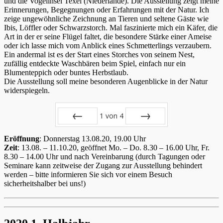
und die Vogelinsel Texel (Niederlande). Die Ausstellung zeigt meine
Erinnerungen, Begegnungen oder Erfahrungen mit der Natur. Ich
zeige ungewöhnliche Zeichnung an Tieren und seltene Gäste wie
Ibis, Löffler oder Schwarzstorch. Mal faszinierte mich ein Käfer, die
Art in der er seine Flügel faltet, die besondere Stärke einer Ameise
oder ich lasse mich vom Anblick eines Schmetterlings verzaubern.
Ein andermal ist es der Start eines Storches von seinem Nest,
zufällig entdeckte Waschbären beim Spiel, einfach nur ein
Blumenteppich oder buntes Herbstlaub.
Die Ausstellung soll meine besonderen Augenblicke in der Natur
widerspiegeln.
1
von
4
Zurück
Vor
Eröffnung
: Donnerstag 13.08.20, 19.00 Uhr
Zeit
: 13.08. – 11.10.20, geöffnet Mo. – Do. 8.30 – 16.00 Uhr, Fr.
8.30 – 14.00 Uhr und nach Vereinbarung (durch Tagungen oder
Seminare kann zeitweise der Zugang zur Ausstellung behindert
werden – bitte informieren Sie sich vor einem Besuch
sicherheitshalber bei uns!)