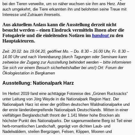
bei den Tieren verweilte, um so näher wuchsen sie ihm ans Herz. Aber
auch umgekehrt, die Tiere erkannten ihn und belohnten seine Treue mit
Interesse und Zutrauen ihrerseits.
Aus aktuellem Anlass kann die Ausstellung derzeit nicht
besucht werden – einen Eindruck vermitteln Ihnen aber die
Fotogalerie und die einleitenden Notizen im
handout
zu den
Hauptakteuren.
Zeit: 20.02. bis 19.04.20, geöffnet Mo. – Do. 8.30 – 16.00 Uhr, Fr. 8.30 –
14.00 Uhr und nach Vereinbarung (durch Tagungen oder Seminare kann
zeitweise der Zugang zur Ausstellung behindert werden – bitte informieren
Sie sich vor einem Besuch sicherheitshalber bei uns!) Ort: Forum der
Ökologiestation in Bergkamen
Ausstellung: Nationalpark Harz
Im Herbst 2019 fand eine achttägige Fotoreise des „Grünen Rucksacks“
unter Leitung von Jörg Weyde in die Nationalpark Region Harz. Der
Nationalpark Harz ist einer der größten deutschen Waldnationalparke und
der erste länderübergreifende Nationalpark Deutschlands. Mitten in einer
vielfältigen Berglandschaft thront der 1.141 Meter hohe Brocken als
höchster Punkt des Nationalparks. Der sagenumwobene Berg ist Teil einer
herb-romantischen Landschaft, geprägt von dichten Laub- und
Nadelwäldern, steilen Bergzügen, Felsen, Klippen, Mooren und