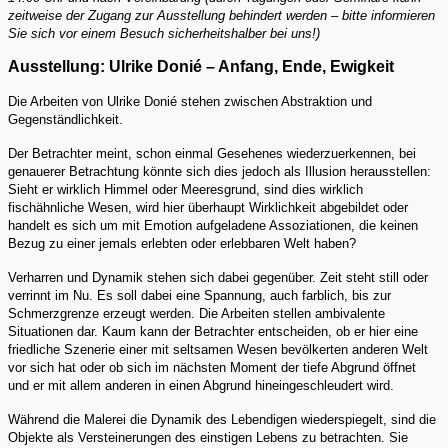
zeitweise der Zugang zur Ausstellung behindert werden – bitte informieren
Sie sich vor einem Besuch sicherheitshalber bei uns!)
Ausstellung: Ulrike Donié – Anfang, Ende, Ewigkeit
Die Arbeiten von Ulrike Donié stehen zwischen Abstraktion und
Gegenständlichkeit.
Der Betrachter meint, schon einmal Gesehenes wiederzuerkennen, bei
genauerer Betrachtung könnte sich dies jedoch als Illusion herausstellen:
Sieht er wirklich Himmel oder Meeresgrund, sind dies wirklich
fischähnliche Wesen, wird hier überhaupt Wirklichkeit abgebildet oder
handelt es sich um mit Emotion aufgeladene Assoziationen, die keinen
Bezug zu einer jemals erlebten oder erlebbaren Welt haben?
Verharren und Dynamik stehen sich dabei gegenüber. Zeit steht still oder
verrinnt im Nu. Es soll dabei eine Spannung, auch farblich, bis zur
Schmerzgrenze erzeugt werden. Die Arbeiten stellen ambivalente
Situationen dar. Kaum kann der Betrachter entscheiden, ob er hier eine
friedliche Szenerie einer mit seltsamen Wesen bevölkerten anderen Welt
vor sich hat oder ob sich im nächsten Moment der tiefe Abgrund öffnet
und er mit allem anderen in einen Abgrund hineingeschleudert wird.
Während die Malerei die Dynamik des Lebendigen wiederspiegelt, sind die
Objekte als Versteinerungen des einstigen Lebens zu betrachten. Sie