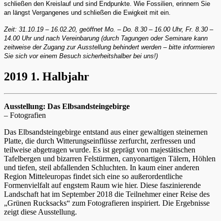
schließen den Kreislauf und sind Endpunkte. Wie Fossilien, erinnern Sie
an längst Vergangenes und schließen die Ewigkeit mit ein.
Zeit: 31.10.19 – 16.02.20, geöffnet Mo. – Do. 8.30 – 16.00 Uhr, Fr. 8.30 –
14.00 Uhr und nach Vereinbarung (durch Tagungen oder Seminare kann
zeitweise der Zugang zur Ausstellung behindert werden – bitte informieren
Sie sich vor einem Besuch sicherheitshalber bei uns!)
2019 1. Halbjahr
Ausstellung: Das Elbsandsteingebirge
– Fotografien
Das Elbsandsteingebirge entstand aus einer gewaltigen steinernen
Platte, die durch Witterungseinflüsse zerfurcht, zerfressen und
teilweise abgetragen wurde. Es ist geprägt von majestätischen
Tafelbergen und bizarren Felstürmen, canyonartigen Tälern, Höhlen
und tiefen, steil abfallenden Schluchten. In kaum einer anderen
Region Mitteleuropas findet sich eine so außerordentliche
Formenvielfalt auf engstem Raum wie hier. Diese faszinierende
Landschaft hat im September 2018 die Teilnehmer einer Reise des
„Grünen Rucksacks“ zum Fotografieren inspiriert. Die Ergebnisse
zeigt diese Ausstellung.