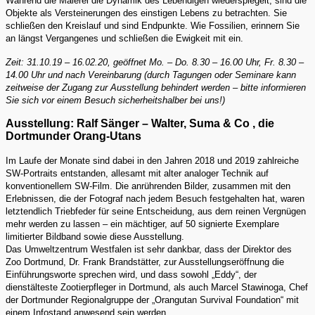
Während die Malerei die Dynamik des Lebendigen wiederspiegelt, sind die
Objekte als Versteinerungen des einstigen Lebens zu betrachten. Sie
schließen den Kreislauf und sind Endpunkte. Wie Fossilien, erinnern Sie
an längst Vergangenes und schließen die Ewigkeit mit ein.
Zeit: 31.10.19 – 16.02.20, geöffnet Mo. – Do. 8.30 – 16.00 Uhr, Fr. 8.30 –
14.00 Uhr und nach Vereinbarung (durch Tagungen oder Seminare kann
zeitweise der Zugang zur Ausstellung behindert werden – bitte informieren
Sie sich vor einem Besuch sicherheitshalber bei uns!)
Ausstellung: Ralf Sänger – Walter, Suma & Co , die
Dortmunder Orang-Utans
Im Laufe der Monate sind dabei in den Jahren 2018 und 2019 zahlreiche
SW-Portraits entstanden, allesamt mit alter analoger Technik auf
konventionellem SW-Film. Die anrührenden Bilder, zusammen mit den
Erlebnissen, die der Fotograf nach jedem Besuch festgehalten hat, waren
letztendlich Triebfeder für seine Entscheidung, aus dem reinen Vergnügen
mehr werden zu lassen – ein mächtiger, auf 50 signierte Exemplare
limitierter Bildband sowie diese Ausstellung.
Das Umweltzentrum Westfalen ist sehr dankbar, dass der Direktor des
Zoo Dortmund, Dr. Frank Brandstätter, zur Ausstellungseröffnung die
Einführungsworte sprechen wird, und dass sowohl „Eddy“, der
dienstälteste Zootierpfleger in Dortmund, als auch Marcel Stawinoga, Chef
der Dortmunder Regionalgruppe der „Orangutan Survival Foundation“ mit
einem Infostand anwesend sein werden.