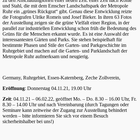
zu den Anschauungsorten einer neuen Zeit: einer Zeit nach Kohle
und Stahl, die mit dem Emscher Landschaftspark der Metropole
Ruhr ein „grünes Rückgrat“ gibt. Genau diese Entwicklung reizte
die Fotografen Ulrike Romeis und Josef Bieker. In ihren 63 Fotos
der Ausstellung zeigen sie die grüne Vielfalt einer Region, in der
parallel zur industriellen Entwicklung schon früh die Bedeutung des
Grüns für die Menschen erkannt wurde. Es ist eine Auswahl der
interessantesten Gärten und Parks. Sie stehen beispielhaft für
bestimmte Phasen und Stile der Garten- und Parkgeschichte im
Ruhrgebiet und machen auf die Garten- und Parklandschaft der
Metropole Ruhr aufmerksam und neugierig.
Germany, Ruhrgebiet, Essen-Katernberg, Zeche Zollverein,
Eröffnung
: Donnerstag 04.11.21, 19.00 Uhr
Zeit
: 04.11.21 – 06.02.22, geöffnet Mo. – Do. 8.30 – 16.00 Uhr, Fr.
8.30 – 14.00 Uhr und nach Vereinbarung (durch Tagungen oder
Seminare kann zeitweise der Zugang zur Ausstellung behindert
werden – bitte informieren Sie sich vor einem Besuch
sicherheitshalber bei uns!)