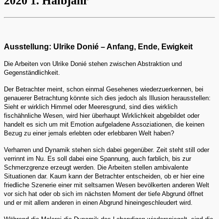
2020 1. Halbjahr
Ausstellung: Ulrike Donié – Anfang, Ende, Ewigkeit
Die Arbeiten von Ulrike Donié stehen zwischen Abstraktion und
Gegenständlichkeit.
Der Betrachter meint, schon einmal Gesehenes wiederzuerkennen, bei
genauerer Betrachtung könnte sich dies jedoch als Illusion herausstellen:
Sieht er wirklich Himmel oder Meeresgrund, sind dies wirklich
fischähnliche Wesen, wird hier überhaupt Wirklichkeit abgebildet oder
handelt es sich um mit Emotion aufgeladene Assoziationen, die keinen
Bezug zu einer jemals erlebten oder erlebbaren Welt haben?
Verharren und Dynamik stehen sich dabei gegenüber. Zeit steht still oder
verrinnt im Nu. Es soll dabei eine Spannung, auch farblich, bis zur
Schmerzgrenze erzeugt werden. Die Arbeiten stellen ambivalente
Situationen dar. Kaum kann der Betrachter entscheiden, ob er hier eine
friedliche Szenerie einer mit seltsamen Wesen bevölkerten anderen Welt
vor sich hat oder ob sich im nächsten Moment der tiefe Abgrund öffnet
und er mit allem anderen in einen Abgrund hineingeschleudert wird.