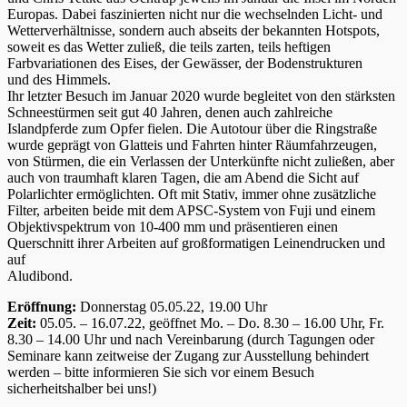
Europas. Dabei faszinierten nicht nur die wechselnden Licht- und
Wetterverhältnisse, sondern auch abseits der bekannten Hotspots,
soweit es das Wetter zuließ, die teils zarten, teils heftigen
Farbvariationen des Eises, der Gewässer, der Bodenstrukturen
und des Himmels.
Ihr letzter Besuch im Januar 2020 wurde begleitet von den stärksten
Schneestürmen seit gut 40 Jahren, denen auch zahlreiche
Islandpferde zum Opfer fielen. Die Autotour über die Ringstraße
wurde geprägt von Glatteis und Fahrten hinter Räumfahrzeugen,
von Stürmen, die ein Verlassen der Unterkünfte nicht zuließen, aber
auch von traumhaft klaren Tagen, die am Abend die Sicht auf
Polarlichter ermöglichten. Oft mit Stativ, immer ohne zusätzliche
Filter, arbeiten beide mit dem APSC-System von Fuji und einem
Objektivspektrum von 10-400 mm und präsentieren einen
Querschnitt ihrer Arbeiten auf großformatigen Leinendrucken und
auf
Aludibond.
Eröffnung:
Donnerstag 05.05.22, 19.00 Uhr
Zeit:
05.05. – 16.07.22, geöffnet Mo. – Do. 8.30 – 16.00 Uhr, Fr.
8.30 – 14.00 Uhr und nach Vereinbarung (durch Tagungen oder
Seminare kann zeitweise der Zugang zur Ausstellung behindert
werden – bitte informieren Sie sich vor einem Besuch
sicherheitshalber bei uns!)