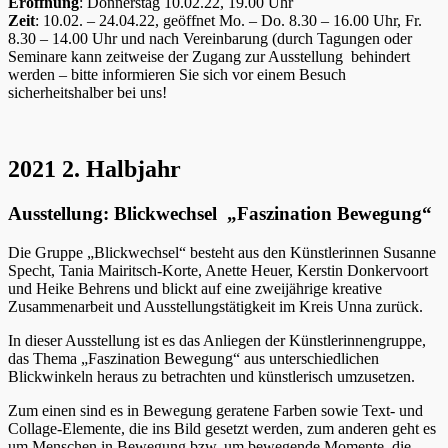
Eröffnung
: Donnerstag 10.02.22, 19.00 Uhr
Zeit
: 10.02. – 24.04.22, geöffnet Mo. – Do. 8.30 – 16.00 Uhr, Fr.
8.30 – 14.00 Uhr und nach Vereinbarung (durch Tagungen oder
Seminare kann zeitweise der Zugang zur Ausstellung behindert
werden – bitte informieren Sie sich vor einem Besuch
sicherheitshalber bei uns!
2021 2. Halbjahr
Ausstellung: Blickwechsel „Faszination Bewegung“
Die Gruppe „Blickwechsel“ besteht aus den Künstlerinnen Susanne
Specht, Tania Mairitsch-Korte, Anette Heuer, Kerstin Donkervoort
und Heike Behrens und blickt auf eine zweijährige kreative
Zusammenarbeit und Ausstellungstätigkeit im Kreis Unna zurück.
In dieser Ausstellung ist es das Anliegen der Künstlerinnengruppe,
das Thema „Faszination Bewegung“ aus unterschiedlichen
Blickwinkeln heraus zu betrachten und künstlerisch umzusetzen.
Zum einen sind es in Bewegung geratene Farben sowie Text- und
Collage-Elemente, die ins Bild gesetzt werden, zum anderen geht es
um Menschen in Bewegung bzw. um bewegende Momente, die