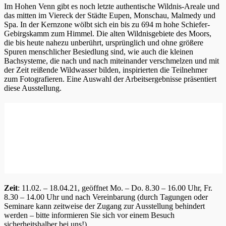
Im Hohen Venn gibt es noch letzte authentische Wildnis-Areale und
das mitten im Viereck der Städte Eupen, Monschau, Malmedy und
Spa. In der Kernzone wölbt sich ein bis zu 694 m hohe Schiefer-
Gebirgskamm zum Himmel. Die alten Wildnisgebiete des Moors,
die bis heute nahezu unberührt, ursprünglich und ohne größere
Spuren menschlicher Besiedlung sind, wie auch die kleinen
Bachsysteme, die nach und nach miteinander verschmelzen und mit
der Zeit reißende Wildwasser bilden, inspirierten die Teilnehmer
zum Fotografieren. Eine Auswahl der Arbeitsergebnisse präsentiert
diese Ausstellung.
Zeit
: 11.02. – 18.04.21, geöffnet Mo. – Do. 8.30 – 16.00 Uhr, Fr.
8.30 – 14.00 Uhr und nach Vereinbarung (durch Tagungen oder
Seminare kann zeitweise der Zugang zur Ausstellung behindert
werden – bitte informieren Sie sich vor einem Besuch
sicherheitshalber bei uns!)