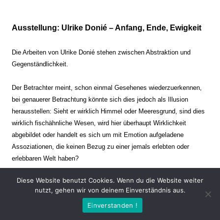
Ausstellung: Ulrike Donié – Anfang, Ende, Ewigkeit
Die Arbeiten von Ulrike Donié stehen zwischen Abstraktion und
Gegenständlichkeit.
Der Betrachter meint, schon einmal Gesehenes wiederzuerkennen,
bei genauerer Betrachtung könnte sich dies jedoch als Illusion
herausstellen: Sieht er wirklich Himmel oder Meeresgrund, sind dies
wirklich fischähnliche Wesen, wird hier überhaupt Wirklichkeit
abgebildet oder handelt es sich um mit Emotion aufgeladene
Assoziationen, die keinen Bezug zu einer jemals erlebten oder
erlebbaren Welt haben?
Diese Website benutzt Cookies. Wenn du die Website weiter
Verharren und Dynamik stehen sich dabei gegenüber. Zeit steht still
nutzt, gehen wir von deinem Einverständnis aus.
oder verrinnt im Nu. Es soll dabei eine Spannung, auch farblich, bis
Einverstanden !
zur Schmerzgrenze erzeugt werden. Die Arbeiten stellen ambivalente
Situationen dar. Kaum kann der Betrachter entscheiden, ob er hier