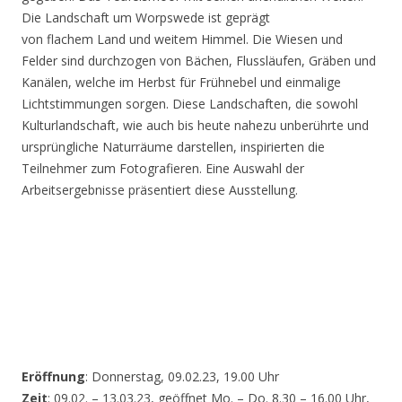
Die Landschaft um Worpswede ist geprägt
von flachem Land und weitem Himmel. Die Wiesen und
Felder sind durchzogen von Bächen, Flussläufen, Gräben und
Kanälen, welche im Herbst für Frühnebel und einmalige
Lichtstimmungen sorgen. Diese Landschaften, die sowohl
Kulturlandschaft, wie auch bis heute nahezu unberührte und
ursprüngliche Naturräume darstellen, inspirierten die
Teilnehmer zum Fotografieren. Eine Auswahl der
Arbeitsergebnisse präsentiert diese Ausstellung.
Eröffnung
: Donnerstag, 09.02.23, 19.00 Uhr
Zeit
: 09.02. – 13.03.23, geöffnet Mo. – Do. 8.30 – 16.00 Uhr,