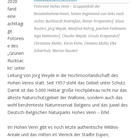
2020
Fotoreise Hohes Venn – Gruppenbild der
fand
ReiseteilnehmerInnen, hinten beginnend von links nach
eine
rechts: Burkhardt Andrießen, Reiner Kriependorf, Klaus
achttägi
Rautert, Jörg Weyde, Manfred Röhrig, Joachim Feldmann
ge
Ingo Hattendorf, Claudia Weyde, Ursula Kriependorf
Fotoreis
Christiane Müller, Karin Kühn, Clemens Müller Elke
e des
Schierholz, Marion Rautert
„Grünen
Rucksac
ks“ unter
Leitung von Jörg Weyde in die Hochmoorlandschaft des
Hohen Venns statt. Seit 1957 steht das Gebiet unter Schutz.
Damit ist das 5.000 Hektar große Hochplateau nicht nur das
älteste Naturschutzgebiet der Wallonie, sondern auch das
wohl berühmteste Naturreservat Belgiens und das Juwel des
Deutsch-Belgischen Naturparks Hohes Venn – Eifel.
Im Hohen Venn gibt es noch letzte authentische Wildnis-
Areale und das mitten im Viereck der Städte Eupen,