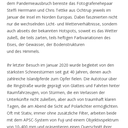
dem Pandemieausbruch bereiste das Fotografenehepaar
Steffi Herrmann und Chris Tettke aus Ochtrup jeweils im
Januar die Insel im Norden Europas. Dabei faszinierten nicht
nur die wechselnden Licht- und Wetterverhältnisse, sondern
auch abseits der bekannten Hotspots, soweit es das Wetter
zuließ, die teils zarten, teils heftigen Farbvariationen des
Eises, der Gewässer, der Bodenstrukturen
und des Himmels.
Ihr letzter Besuch im Januar 2020 wurde begleitet von den
stärksten Schneestürmen seit gut 40 Jahren, denen auch
zahlreiche Islandpferde zum Opfer fielen. Die Autotour über
die Ringstraße wurde geprägt von Glatteis und Fahrten hinter
Räumfahrzeugen, von Stürmen, die ein Verlassen der
Unterkünfte nicht zuließen, aber auch von traumhaft klaren
Tagen, die am Abend die Sicht auf Polarlichter ermöglichten.
Oft mit Stativ, immer ohne zusätzliche Filter, arbeiten beide
mit dem APSC-System von Fuji und einem Objektivspektrum
von 10-400 mm und präsentieren einen Querschnitt ihrer