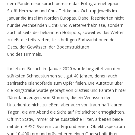
dem Pandemieausbruch bereiste das Fotografenehepaar
Steffi Herrmann und Chris Tettke aus Ochtrup jeweils im
Januar die Insel im Norden Europas. Dabei faszinierten nicht
nur die wechselnden Licht- und Wetterverhältnisse, sondern
auch abseits der bekannten Hotspots, soweit es das Wetter
zuließ, die teils zarten, teils heftigen Farbvariationen des
Eises, der Gewässer, der Bodenstrukturen
und des Himmels.
Ihr letzter Besuch im Januar 2020 wurde begleitet von den
stärksten Schneestürmen seit gut 40 Jahren, denen auch
zahlreiche Islandpferde zum Opfer fielen. Die Autotour über
die Ringstraße wurde geprägt von Glatteis und Fahrten hinter
Räumfahrzeugen, von Stürmen, die ein Verlassen der
Unterkünfte nicht zuließen, aber auch von traumhaft klaren
Tagen, die am Abend die Sicht auf Polarlichter ermöglichten.
Oft mit Stativ, immer ohne zusätzliche Filter, arbeiten beide
mit dem APSC-System von Fuji und einem Objektivspektrum
von 10-400 mm und präsentieren einen Querschnitt ihrer