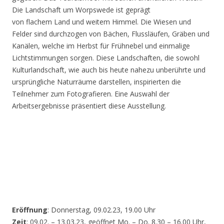
Die Landschaft um Worpswede ist geprägt
von flachem Land und weitem Himmel. Die Wiesen und
Felder sind durchzogen von Bächen, Flussläufen, Gräben und
Kanälen, welche im Herbst für Frühnebel und einmalige
Lichtstimmungen sorgen. Diese Landschaften, die sowohl
Kulturlandschaft, wie auch bis heute nahezu unberührte und
ursprüngliche Naturräume darstellen, inspirierten die
Teilnehmer zum Fotografieren. Eine Auswahl der
Arbeitsergebnisse präsentiert diese Ausstellung.
Eröffnung
: Donnerstag, 09.02.23, 19.00 Uhr
Zeit
: 09.02. – 13.03.23, geöffnet Mo. – Do. 8.30 – 16.00 Uhr,