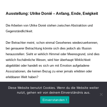
Ausstellung: Ulrike Donié – Anfang, Ende, Ewigkeit
Die Arbeiten von Ulrike Donié stehen zwischen Abstraktion und
Gegenständlichkeit.
Der Betrachter meint, schon einmal Gesehenes wiederzuerkennen,
bei genauerer Betrachtung könnte sich dies jedoch als Illusion
herausstellen: Sieht er wirklich Himmel oder Meeresgrund, sind dies
wirklich fischähnliche Wesen, wird hier überhaupt Wirklichkeit
abgebildet oder handelt es sich um mit Emotion aufgeladene
Assoziationen, die keinen Bezug zu einer jemals erlebten oder
erlebbaren Welt haben?
Diese Website benutzt Cookies. Wenn du die Website weiter
Verharren und Dynamik stehen sich dabei gegenüber. Zeit steht still
nutzt, gehen wir von deinem Einverständnis aus.
oder verrinnt im Nu. Es soll dabei eine Spannung, auch farblich, bis
Einverstanden !
zur Schmerzgrenze erzeugt werden. Die Arbeiten stellen ambivalente
Situationen dar. Kaum kann der Betrachter entscheiden, ob er hier