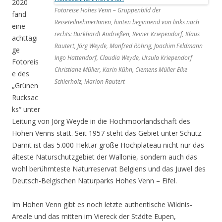
2020
Fotoreise Hohes Venn – Gruppenbild der
fand
ReiseteilnehmerInnen, hinten beginnend von links nach
eine
rechts: Burkhardt Andrießen, Reiner Kriependorf, Klaus
achttägi
Rautert, Jörg Weyde, Manfred Röhrig, Joachim Feldmann
ge
Ingo Hattendorf, Claudia Weyde, Ursula Kriependorf
Fotoreis
Christiane Müller, Karin Kühn, Clemens Müller Elke
e des
Schierholz, Marion Rautert
„Grünen
Rucksac
ks“ unter
Leitung von Jörg Weyde in die Hochmoorlandschaft des
Hohen Venns statt. Seit 1957 steht das Gebiet unter Schutz.
Damit ist das 5.000 Hektar große Hochplateau nicht nur das
älteste Naturschutzgebiet der Wallonie, sondern auch das
wohl berühmteste Naturreservat Belgiens und das Juwel des
Deutsch-Belgischen Naturparks Hohes Venn – Eifel.
Im Hohen Venn gibt es noch letzte authentische Wildnis-
Areale und das mitten im Viereck der Städte Eupen,