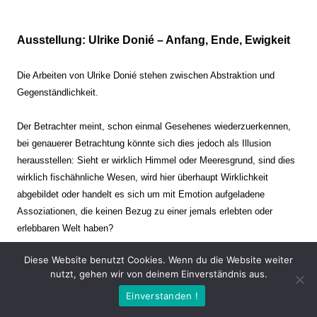
Ausstellung: Ulrike Donié – Anfang, Ende, Ewigkeit
Die Arbeiten von Ulrike Donié stehen zwischen Abstraktion und
Gegenständlichkeit.
Der Betrachter meint, schon einmal Gesehenes wiederzuerkennen,
bei genauerer Betrachtung könnte sich dies jedoch als Illusion
herausstellen: Sieht er wirklich Himmel oder Meeresgrund, sind dies
wirklich fischähnliche Wesen, wird hier überhaupt Wirklichkeit
abgebildet oder handelt es sich um mit Emotion aufgeladene
Assoziationen, die keinen Bezug zu einer jemals erlebten oder
erlebbaren Welt haben?
Diese Website benutzt Cookies. Wenn du die Website weiter
Verharren und Dynamik stehen sich dabei gegenüber. Zeit steht still
nutzt, gehen wir von deinem Einverständnis aus.
oder verrinnt im Nu. Es soll dabei eine Spannung, auch farblich, bis
Einverstanden !
zur Schmerzgrenze erzeugt werden. Die Arbeiten stellen ambivalente
Situationen dar. Kaum kann der Betrachter entscheiden, ob er hier