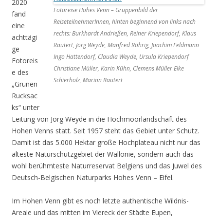
2020
Fotoreise Hohes Venn – Gruppenbild der
fand
ReiseteilnehmerInnen, hinten beginnend von links nach
eine
rechts: Burkhardt Andrießen, Reiner Kriependorf, Klaus
achttägi
Rautert, Jörg Weyde, Manfred Röhrig, Joachim Feldmann
ge
Ingo Hattendorf, Claudia Weyde, Ursula Kriependorf
Fotoreis
Christiane Müller, Karin Kühn, Clemens Müller Elke
e des
Schierholz, Marion Rautert
„Grünen
Rucksac
ks“ unter
Leitung von Jörg Weyde in die Hochmoorlandschaft des
Hohen Venns statt. Seit 1957 steht das Gebiet unter Schutz.
Damit ist das 5.000 Hektar große Hochplateau nicht nur das
älteste Naturschutzgebiet der Wallonie, sondern auch das
wohl berühmteste Naturreservat Belgiens und das Juwel des
Deutsch-Belgischen Naturparks Hohes Venn – Eifel.
Im Hohen Venn gibt es noch letzte authentische Wildnis-
Areale und das mitten im Viereck der Städte Eupen,