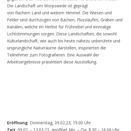
Die Landschaft um Worpswede ist geprägt
von flachem Land und weitem Himmel. Die Wiesen und
Felder sind durchzogen von Bächen, Flussläufen, Gräben und
Kanälen, welche im Herbst für Frühnebel und einmalige
Lichtstimmungen sorgen. Diese Landschaften, die sowohl
Kulturlandschaft, wie auch bis heute nahezu unberührte und
ursprüngliche Naturräume darstellen, inspirierten die
Teilnehmer zum Fotografieren. Eine Auswahl der
Arbeitsergebnisse präsentiert diese Ausstellung.
Eröffnung
: Donnerstag, 09.02.23, 19.00 Uhr
Zeit
: 09.02. – 13.03.23, geöffnet Mo. – Do. 8.30 – 16.00 Uhr,