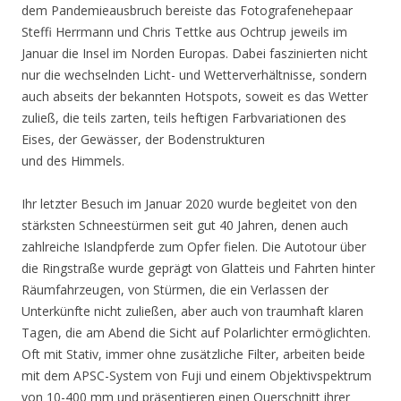
dem Pandemieausbruch bereiste das Fotografenehepaar
Steffi Herrmann und Chris Tettke aus Ochtrup jeweils im
Januar die Insel im Norden Europas. Dabei faszinierten nicht
nur die wechselnden Licht- und Wetterverhältnisse, sondern
auch abseits der bekannten Hotspots, soweit es das Wetter
zuließ, die teils zarten, teils heftigen Farbvariationen des
Eises, der Gewässer, der Bodenstrukturen
und des Himmels.
Ihr letzter Besuch im Januar 2020 wurde begleitet von den
stärksten Schneestürmen seit gut 40 Jahren, denen auch
zahlreiche Islandpferde zum Opfer fielen. Die Autotour über
die Ringstraße wurde geprägt von Glatteis und Fahrten hinter
Räumfahrzeugen, von Stürmen, die ein Verlassen der
Unterkünfte nicht zuließen, aber auch von traumhaft klaren
Tagen, die am Abend die Sicht auf Polarlichter ermöglichten.
Oft mit Stativ, immer ohne zusätzliche Filter, arbeiten beide
mit dem APSC-System von Fuji und einem Objektivspektrum
von 10-400 mm und präsentieren einen Querschnitt ihrer