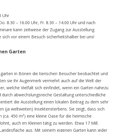
0 Uhr
 Do. 8.30 – 16.00 Uhr, Fr. 8.30 – 14.00 Uhr und nach
inare kann zeitweise der Zugang zur Ausstellung
e sich vor einem Besuch sicherheitshalber bei uns!
chen Garten
sgarten in Bönen die tierischen Besucher beobachtet und
teten sie ihr Augenmerk vermehrt auch auf die Welt der
r, welche Vielfalt sich einfindet, wenn ein Garten nahezu
d durch abwechslungsreiche Gestaltung unterschiedliche
ntiert die Ausstellung einen lokalen Beitrag zu dem sehr
 (ja weltweiten) Insektensterbens. Sie zeigt, dass sich
n (ca. 450 m²) eine kleine Oase für die heimische
lohnt, auch im Kleinen tätig zu werden. Etwa 17 Mill.
andesfläche aus. Mit seinem eigenen Garten kann jeder