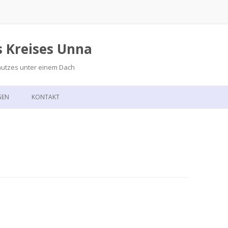
s Kreises Unna
hutzes unter einem Dach
Zum
Inhalt
GEN
KONTAKT
springen
GSKALENDER
ANFAHRT
T