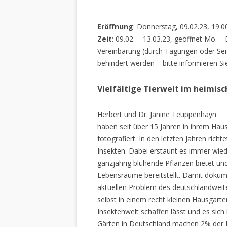
Eröffnung
: Donnerstag, 09.02.23, 19.0
Zeit
: 09.02. – 13.03.23, geöffnet Mo. –
Vereinbarung (durch Tagungen oder Sem
behindert werden – bitte informieren Si
Vielfältige Tierwelt im heimis
Herbert und Dr. Janine Teuppenhayn
haben seit über 15 Jahren in ihrem Hau
fotografiert. In den letzten Jahren rich
Insekten. Dabei erstaunt es immer wiede
ganzjährig blühende Pflanzen bietet un
Lebensräume bereitstellt. Damit dokume
aktuellen Problem des deutschlandweiten
selbst in einem recht kleinen Hausgarte
Insektenwelt schaffen lässt und es sich 
Gärten in Deutschland machen 2% der L