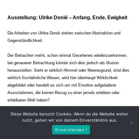
Ausstellung: Ulrike Donié – Anfang, Ende, Ewigkeit
Die Arbeiten von Ulrike Donié stehen zwischen Abstraktion und
Gegenständlichkeit.
Der Betrachter meint, schon einmal Gesehenes wiederzuerkennen,
bei genauerer Betrachtung könnte sich dies jedoch als Illusion
herausstellen: Sieht er wirklich Himmel oder Meeresgrund, sind dies
wirklich fischähnliche Wesen, wird hier überhaupt Wirklichkeit
abgebildet oder handelt es sich um mit Emotion aufgeladene
Assoziationen, die keinen Bezug zu einer jemals erlebten oder
erlebbaren Welt haben?
Diese Website benutzt Cookies. Wenn du die Website weiter
Verharren und Dynamik stehen sich dabei gegenüber. Zeit steht still
nutzt, gehen wir von deinem Einverständnis aus.
oder verrinnt im Nu. Es soll dabei eine Spannung, auch farblich, bis
Einverstanden !
zur Schmerzgrenze erzeugt werden. Die Arbeiten stellen ambivalente
Situationen dar. Kaum kann der Betrachter entscheiden, ob er hier