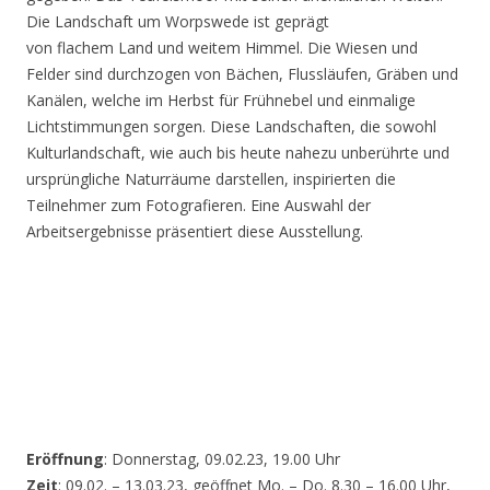
Die Landschaft um Worpswede ist geprägt
von flachem Land und weitem Himmel. Die Wiesen und
Felder sind durchzogen von Bächen, Flussläufen, Gräben und
Kanälen, welche im Herbst für Frühnebel und einmalige
Lichtstimmungen sorgen. Diese Landschaften, die sowohl
Kulturlandschaft, wie auch bis heute nahezu unberührte und
ursprüngliche Naturräume darstellen, inspirierten die
Teilnehmer zum Fotografieren. Eine Auswahl der
Arbeitsergebnisse präsentiert diese Ausstellung.
Eröffnung
: Donnerstag, 09.02.23, 19.00 Uhr
Zeit
: 09.02. – 13.03.23, geöffnet Mo. – Do. 8.30 – 16.00 Uhr,