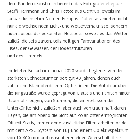
dem Pandemieausbruch bereiste das Fotografenehepaar
Steffi Herrmann und Chris Tettke aus Ochtrup jeweils im
Januar die Insel im Norden Europas. Dabei faszinierten nicht
nur die wechselnden Licht- und Wetterverhältnisse, sondern
auch abseits der bekannten Hotspots, soweit es das Wetter
zuließ, die teils zarten, teils heftigen Farbvariationen des
Eises, der Gewässer, der Bodenstrukturen
und des Himmels.
Ihr letzter Besuch im Januar 2020 wurde begleitet von den
stärksten Schneestürmen seit gut 40 Jahren, denen auch
zahlreiche Islandpferde zum Opfer fielen. Die Autotour über
die Ringstraße wurde geprägt von Glatteis und Fahrten hinter
Räumfahrzeugen, von Stürmen, die ein Verlassen der
Unterkünfte nicht zuließen, aber auch von traumhaft klaren
Tagen, die am Abend die Sicht auf Polarlichter ermöglichten.
Oft mit Stativ, immer ohne zusätzliche Filter, arbeiten beide
mit dem APSC-System von Fuji und einem Objektivspektrum
von 10-400 mm und präsentieren einen Querschnitt ihrer