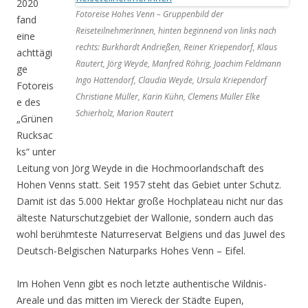
2020
Fotoreise Hohes Venn – Gruppenbild der
fand
ReiseteilnehmerInnen, hinten beginnend von links nach
eine
rechts: Burkhardt Andrießen, Reiner Kriependorf, Klaus
achttägi
Rautert, Jörg Weyde, Manfred Röhrig, Joachim Feldmann
ge
Ingo Hattendorf, Claudia Weyde, Ursula Kriependorf
Fotoreis
Christiane Müller, Karin Kühn, Clemens Müller Elke
e des
Schierholz, Marion Rautert
„Grünen
Rucksac
ks“ unter
Leitung von Jörg Weyde in die Hochmoorlandschaft des
Hohen Venns statt. Seit 1957 steht das Gebiet unter Schutz.
Damit ist das 5.000 Hektar große Hochplateau nicht nur das
älteste Naturschutzgebiet der Wallonie, sondern auch das
wohl berühmteste Naturreservat Belgiens und das Juwel des
Deutsch-Belgischen Naturparks Hohes Venn – Eifel.
Im Hohen Venn gibt es noch letzte authentische Wildnis-
Areale und das mitten im Viereck der Städte Eupen,