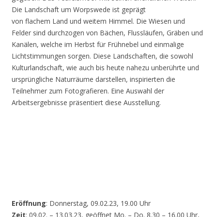
Die Landschaft um Worpswede ist geprägt
von flachem Land und weitem Himmel. Die Wiesen und
Felder sind durchzogen von Bächen, Flussläufen, Gräben und
Kanälen, welche im Herbst für Frühnebel und einmalige
Lichtstimmungen sorgen. Diese Landschaften, die sowohl
Kulturlandschaft, wie auch bis heute nahezu unberührte und
ursprüngliche Naturräume darstellen, inspirierten die
Teilnehmer zum Fotografieren. Eine Auswahl der
Arbeitsergebnisse präsentiert diese Ausstellung.
Eröffnung
: Donnerstag, 09.02.23, 19.00 Uhr
Zeit
: 09.02. – 13.03.23, geöffnet Mo. – Do. 8.30 – 16.00 Uhr,