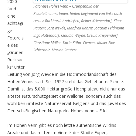
2020
Fotoreise Hohes Venn – Gruppenbild der
fand
ReiseteilnehmerInnen, hinten beginnend von links nach
eine
rechts: Burkhardt Andrießen, Reiner Kriependorf, Klaus
achttägi
Rautert, Jörg Weyde, Manfred Röhrig, Joachim Feldmann
ge
Ingo Hattendorf, Claudia Weyde, Ursula Kriependorf
Fotoreis
Christiane Müller, Karin Kühn, Clemens Müller Elke
e des
Schierholz, Marion Rautert
„Grünen
Rucksac
ks“ unter
Leitung von Jörg Weyde in die Hochmoorlandschaft des
Hohen Venns statt. Seit 1957 steht das Gebiet unter Schutz.
Damit ist das 5.000 Hektar große Hochplateau nicht nur das
älteste Naturschutzgebiet der Wallonie, sondern auch das
wohl berühmteste Naturreservat Belgiens und das Juwel des
Deutsch-Belgischen Naturparks Hohes Venn – Eifel.
Im Hohen Venn gibt es noch letzte authentische Wildnis-
Areale und das mitten im Viereck der Städte Eupen,