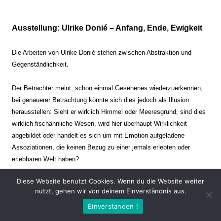
Ausstellung: Ulrike Donié – Anfang, Ende, Ewigkeit
Die Arbeiten von Ulrike Donié stehen zwischen Abstraktion und
Gegenständlichkeit.
Der Betrachter meint, schon einmal Gesehenes wiederzuerkennen,
bei genauerer Betrachtung könnte sich dies jedoch als Illusion
herausstellen: Sieht er wirklich Himmel oder Meeresgrund, sind dies
wirklich fischähnliche Wesen, wird hier überhaupt Wirklichkeit
abgebildet oder handelt es sich um mit Emotion aufgeladene
Assoziationen, die keinen Bezug zu einer jemals erlebten oder
erlebbaren Welt haben?
Diese Website benutzt Cookies. Wenn du die Website weiter
Verharren und Dynamik stehen sich dabei gegenüber. Zeit steht still
nutzt, gehen wir von deinem Einverständnis aus.
oder verrinnt im Nu. Es soll dabei eine Spannung, auch farblich, bis
Einverstanden !
zur Schmerzgrenze erzeugt werden. Die Arbeiten stellen ambivalente
Situationen dar. Kaum kann der Betrachter entscheiden, ob er hier