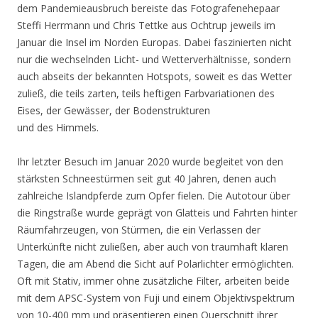
dem Pandemieausbruch bereiste das Fotografenehepaar
Steffi Herrmann und Chris Tettke aus Ochtrup jeweils im
Januar die Insel im Norden Europas. Dabei faszinierten nicht
nur die wechselnden Licht- und Wetterverhältnisse, sondern
auch abseits der bekannten Hotspots, soweit es das Wetter
zuließ, die teils zarten, teils heftigen Farbvariationen des
Eises, der Gewässer, der Bodenstrukturen
und des Himmels.
Ihr letzter Besuch im Januar 2020 wurde begleitet von den
stärksten Schneestürmen seit gut 40 Jahren, denen auch
zahlreiche Islandpferde zum Opfer fielen. Die Autotour über
die Ringstraße wurde geprägt von Glatteis und Fahrten hinter
Räumfahrzeugen, von Stürmen, die ein Verlassen der
Unterkünfte nicht zuließen, aber auch von traumhaft klaren
Tagen, die am Abend die Sicht auf Polarlichter ermöglichten.
Oft mit Stativ, immer ohne zusätzliche Filter, arbeiten beide
mit dem APSC-System von Fuji und einem Objektivspektrum
von 10-400 mm und präsentieren einen Querschnitt ihrer