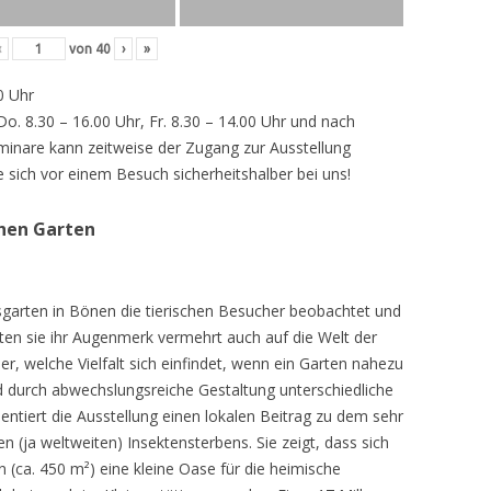
‹
von
40
›
»
0 Uhr
 Do. 8.30 – 16.00 Uhr, Fr. 8.30 – 14.00 Uhr und nach
inare kann zeitweise der Zugang zur Ausstellung
e sich vor einem Besuch sicherheitshalber bei uns!
chen Garten
sgarten in Bönen die tierischen Besucher beobachtet und
teten sie ihr Augenmerk vermehrt auch auf die Welt der
r, welche Vielfalt sich einfindet, wenn ein Garten nahezu
d durch abwechslungsreiche Gestaltung unterschiedliche
ntiert die Ausstellung einen lokalen Beitrag zu dem sehr
 (ja weltweiten) Insektensterbens. Sie zeigt, dass sich
n (ca. 450 m²) eine kleine Oase für die heimische