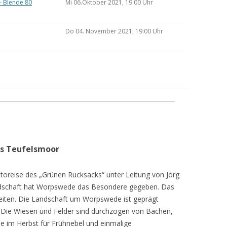
– Blende 80
Mi 06.Oktober 2021, 19.00 Uhr
Do 04. November 2021, 19:00 Uhr
as Teufelsmoor
toreise des „Grünen Rucksacks“ unter Leitung von Jörg
dschaft hat Worpswede das Besondere gegeben. Das
eiten. Die Landschaft um Worpswede ist geprägt
Die Wiesen und Felder sind durchzogen von Bächen,
e im Herbst für Frühnebel und einmalige