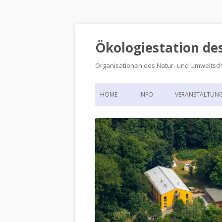
Ökologiestation de
Organisationen des Natur- und Umweltsc
HOME
INFO
VERANSTALTUN
ORGANISATIONSSTRUKTUR
VERANSTALTUN
DIE ÖKOLOGIESTATION – FAS
900 JAHRE VORGESCHICHTE