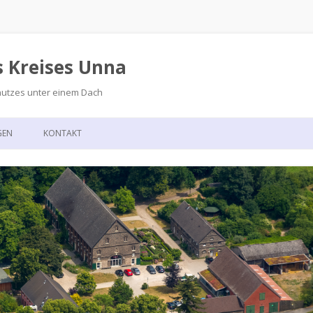
s Kreises Unna
hutzes unter einem Dach
Zum
Inhalt
GEN
KONTAKT
springen
GSKALENDER
ANFAHRT
T