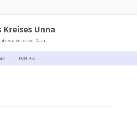
s Kreises Unna
hutzes unter einem Dach
Zum
Inhalt
GEN
KONTAKT
springen
GSKALENDER
ANFAHRT
T