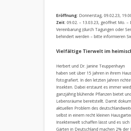
Eröffnung
: Donnerstag, 09.02.23, 19.0
Zeit
: 09.02. – 13.03.23, geöffnet Mo. –
Vereinbarung (durch Tagungen oder Sem
behindert werden – bitte informieren Si
Vielfältige Tierwelt im heimis
Herbert und Dr. Janine Teuppenhayn
haben seit über 15 Jahren in ihrem Hau
fotografiert. In den letzten Jahren rich
Insekten. Dabei erstaunt es immer wiede
ganzjährig blühende Pflanzen bietet un
Lebensräume bereitstellt. Damit dokume
aktuellen Problem des deutschlandweiten
selbst in einem recht kleinen Hausgarte
Insektenwelt schaffen lässt und es sich 
Gärten in Deutschland machen 2% der L