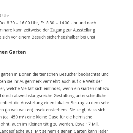
0 Uhr
 Do. 8.30 – 16.00 Uhr, Fr. 8.30 – 14.00 Uhr und nach
inare kann zeitweise der Zugang zur Ausstellung
e sich vor einem Besuch sicherheitshalber bei uns!
chen Garten
sgarten in Bönen die tierischen Besucher beobachtet und
teten sie ihr Augenmerk vermehrt auch auf die Welt der
r, welche Vielfalt sich einfindet, wenn ein Garten nahezu
d durch abwechslungsreiche Gestaltung unterschiedliche
ntiert die Ausstellung einen lokalen Beitrag zu dem sehr
 (ja weltweiten) Insektensterbens. Sie zeigt, dass sich
n (ca. 450 m²) eine kleine Oase für die heimische
lohnt, auch im Kleinen tätig zu werden. Etwa 17 Mill.
andesfläche aus. Mit seinem eigenen Garten kann jeder