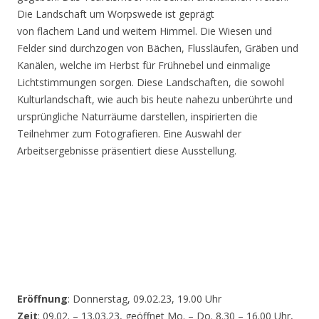
Die Landschaft um Worpswede ist geprägt
von flachem Land und weitem Himmel. Die Wiesen und
Felder sind durchzogen von Bächen, Flussläufen, Gräben und
Kanälen, welche im Herbst für Frühnebel und einmalige
Lichtstimmungen sorgen. Diese Landschaften, die sowohl
Kulturlandschaft, wie auch bis heute nahezu unberührte und
ursprüngliche Naturräume darstellen, inspirierten die
Teilnehmer zum Fotografieren. Eine Auswahl der
Arbeitsergebnisse präsentiert diese Ausstellung.
Eröffnung
: Donnerstag, 09.02.23, 19.00 Uhr
Zeit
: 09.02. – 13.03.23, geöffnet Mo. – Do. 8.30 – 16.00 Uhr,