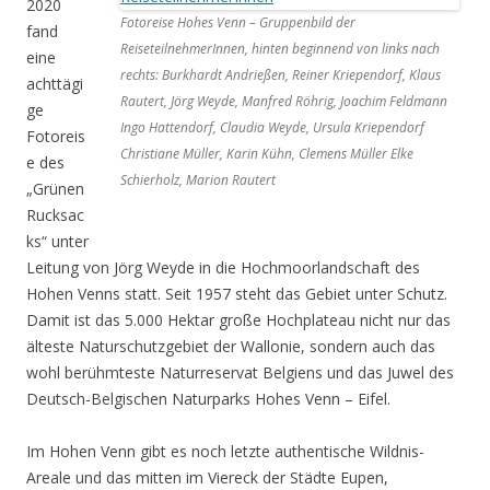
2020
Fotoreise Hohes Venn – Gruppenbild der
fand
ReiseteilnehmerInnen, hinten beginnend von links nach
eine
rechts: Burkhardt Andrießen, Reiner Kriependorf, Klaus
achttägi
Rautert, Jörg Weyde, Manfred Röhrig, Joachim Feldmann
ge
Ingo Hattendorf, Claudia Weyde, Ursula Kriependorf
Fotoreis
Christiane Müller, Karin Kühn, Clemens Müller Elke
e des
Schierholz, Marion Rautert
„Grünen
Rucksac
ks“ unter
Leitung von Jörg Weyde in die Hochmoorlandschaft des
Hohen Venns statt. Seit 1957 steht das Gebiet unter Schutz.
Damit ist das 5.000 Hektar große Hochplateau nicht nur das
älteste Naturschutzgebiet der Wallonie, sondern auch das
wohl berühmteste Naturreservat Belgiens und das Juwel des
Deutsch-Belgischen Naturparks Hohes Venn – Eifel.
Im Hohen Venn gibt es noch letzte authentische Wildnis-
Areale und das mitten im Viereck der Städte Eupen,