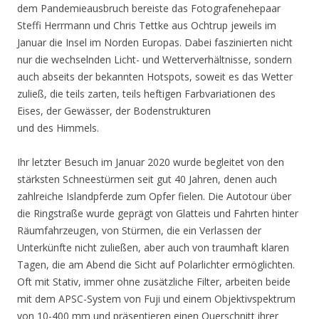
dem Pandemieausbruch bereiste das Fotografenehepaar
Steffi Herrmann und Chris Tettke aus Ochtrup jeweils im
Januar die Insel im Norden Europas. Dabei faszinierten nicht
nur die wechselnden Licht- und Wetterverhältnisse, sondern
auch abseits der bekannten Hotspots, soweit es das Wetter
zuließ, die teils zarten, teils heftigen Farbvariationen des
Eises, der Gewässer, der Bodenstrukturen
und des Himmels.
Ihr letzter Besuch im Januar 2020 wurde begleitet von den
stärksten Schneestürmen seit gut 40 Jahren, denen auch
zahlreiche Islandpferde zum Opfer fielen. Die Autotour über
die Ringstraße wurde geprägt von Glatteis und Fahrten hinter
Räumfahrzeugen, von Stürmen, die ein Verlassen der
Unterkünfte nicht zuließen, aber auch von traumhaft klaren
Tagen, die am Abend die Sicht auf Polarlichter ermöglichten.
Oft mit Stativ, immer ohne zusätzliche Filter, arbeiten beide
mit dem APSC-System von Fuji und einem Objektivspektrum
von 10-400 mm und präsentieren einen Querschnitt ihrer