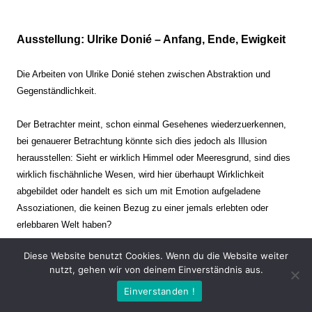
Ausstellung: Ulrike Donié – Anfang, Ende, Ewigkeit
Die Arbeiten von Ulrike Donié stehen zwischen Abstraktion und
Gegenständlichkeit.
Der Betrachter meint, schon einmal Gesehenes wiederzuerkennen,
bei genauerer Betrachtung könnte sich dies jedoch als Illusion
herausstellen: Sieht er wirklich Himmel oder Meeresgrund, sind dies
wirklich fischähnliche Wesen, wird hier überhaupt Wirklichkeit
abgebildet oder handelt es sich um mit Emotion aufgeladene
Assoziationen, die keinen Bezug zu einer jemals erlebten oder
erlebbaren Welt haben?
Diese Website benutzt Cookies. Wenn du die Website weiter
Verharren und Dynamik stehen sich dabei gegenüber. Zeit steht still
nutzt, gehen wir von deinem Einverständnis aus.
oder verrinnt im Nu. Es soll dabei eine Spannung, auch farblich, bis
Einverstanden !
zur Schmerzgrenze erzeugt werden. Die Arbeiten stellen ambivalente
Situationen dar. Kaum kann der Betrachter entscheiden, ob er hier