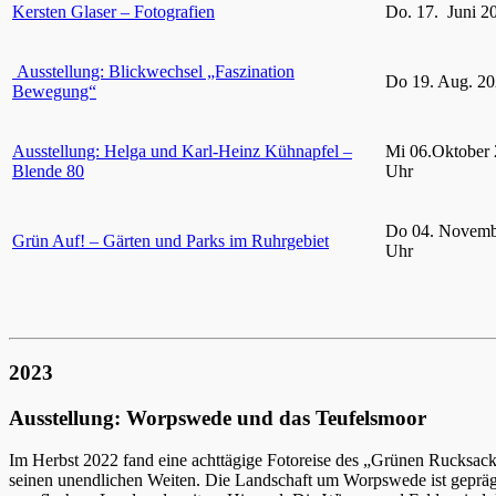
Kersten Glaser – Fotografien
Do. 17. Juni 2
Ausstellung: Blickwechsel „Faszination
Do 19. Aug. 20
Bewegung“
Ausstellung: Helga und Karl-Heinz Kühnapfel –
Mi 06.Oktober 
Blende 80
Uhr
Do 04. Novemb
Grün Auf! – Gärten und Parks im Ruhrgebiet
Uhr
2023
Ausstellung: Worpswede und das Teufelsmoor
Im Herbst 2022 fand eine achttägige Fotoreise des „Grünen Rucksac
seinen unendlichen Weiten. Die Landschaft um Worpswede ist gepräg