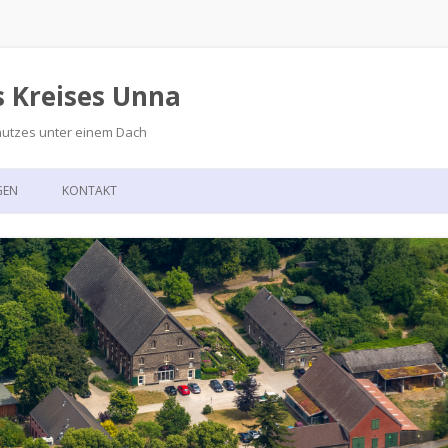
s Kreises Unna
hutzes unter einem Dach
Zum
Inhalt
GEN
KONTAKT
springen
GSKALENDER
ANFAHRT
T