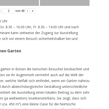
‹
von
40
›
»
0 Uhr
 Do. 8.30 – 16.00 Uhr, Fr. 8.30 – 14.00 Uhr und nach
inare kann zeitweise der Zugang zur Ausstellung
e sich vor einem Besuch sicherheitshalber bei uns!
chen Garten
sgarten in Bönen die tierischen Besucher beobachtet und
teten sie ihr Augenmerk vermehrt auch auf die Welt der
r, welche Vielfalt sich einfindet, wenn ein Garten nahezu
d durch abwechslungsreiche Gestaltung unterschiedliche
ntiert die Ausstellung einen lokalen Beitrag zu dem sehr
 (ja weltweiten) Insektensterbens. Sie zeigt, dass sich
n (ca. 450 m²) eine kleine Oase für die heimische