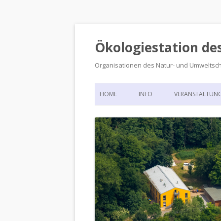
Ökologiestation de
Organisationen des Natur- und Umweltsc
HOME
INFO
VERANSTALTUN
ORGANISATIONSSTRUKTUR
VERANSTALTUN
DIE ÖKOLOGIESTATION – FAS
900 JAHRE VORGESCHICHTE