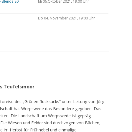
– Blende 80
Mi 06.Oktober 2021, 19.00 Uhr
Do 04. November 2021, 19:00 Uhr
as Teufelsmoor
toreise des „Grünen Rucksacks“ unter Leitung von Jörg
dschaft hat Worpswede das Besondere gegeben. Das
eiten. Die Landschaft um Worpswede ist geprägt
Die Wiesen und Felder sind durchzogen von Bächen,
e im Herbst für Frühnebel und einmalige