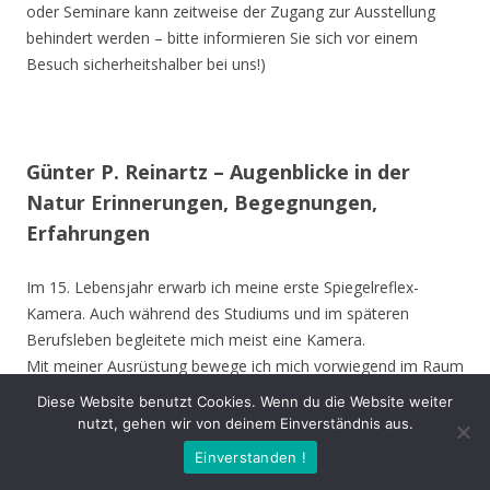
oder Seminare kann zeitweise der Zugang zur Ausstellung
behindert werden – bitte informieren Sie sich vor einem
Besuch sicherheitshalber bei uns!)
Günter P. Reinartz – Augenblicke in der
Natur Erinnerungen, Begegnungen,
Erfahrungen
Im 15. Lebensjahr erwarb ich meine erste Spiegelreflex-
Kamera. Auch während des Studiums und im späteren
Berufsleben begleitete mich meist eine Kamera.
Mit meiner Ausrüstung bewege ich mich vorwiegend im Raum
Nordrhein-Westfalen, bevorzugt im Kreis Unna, Hamm,
Diese Website benutzt Cookies. Wenn du die Website weiter
Münster und Soest. Ich besuche aber auch andere Gebiete in
nutzt, gehen wir von deinem Einverständnis aus.
Deutschland und die Vogelinsel Texel (Niederlande). Die
Einverstanden !
Ausstellung zeigt meine Erinnerungen, Begegnungen oder