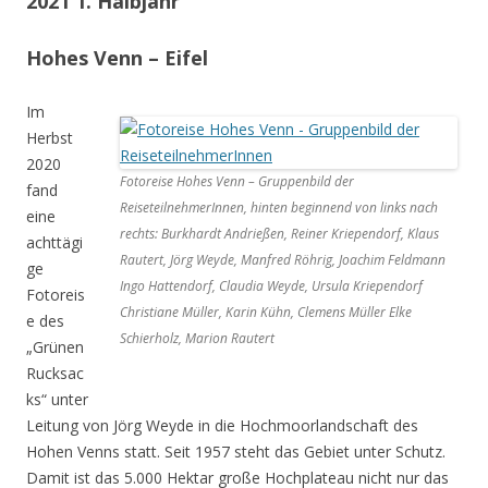
2021 1. Halbjahr
Hohes Venn – Eifel
Im
Herbst
2020
Fotoreise Hohes Venn – Gruppenbild der
fand
ReiseteilnehmerInnen, hinten beginnend von links nach
eine
rechts: Burkhardt Andrießen, Reiner Kriependorf, Klaus
achttägi
Rautert, Jörg Weyde, Manfred Röhrig, Joachim Feldmann
ge
Ingo Hattendorf, Claudia Weyde, Ursula Kriependorf
Fotoreis
Christiane Müller, Karin Kühn, Clemens Müller Elke
e des
Schierholz, Marion Rautert
„Grünen
Rucksac
ks“ unter
Leitung von Jörg Weyde in die Hochmoorlandschaft des
Hohen Venns statt. Seit 1957 steht das Gebiet unter Schutz.
Damit ist das 5.000 Hektar große Hochplateau nicht nur das