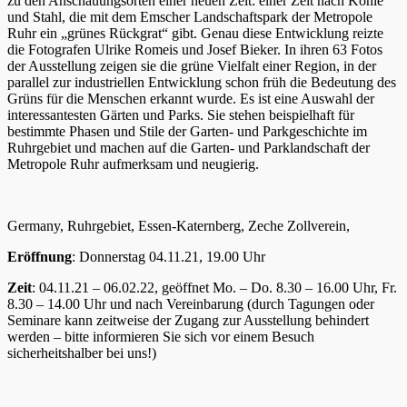
zu den Anschauungsorten einer neuen Zeit: einer Zeit nach Kohle
und Stahl, die mit dem Emscher Landschaftspark der Metropole
Ruhr ein „grünes Rückgrat“ gibt. Genau diese Entwicklung reizte
die Fotografen Ulrike Romeis und Josef Bieker. In ihren 63 Fotos
der Ausstellung zeigen sie die grüne Vielfalt einer Region, in der
parallel zur industriellen Entwicklung schon früh die Bedeutung des
Grüns für die Menschen erkannt wurde. Es ist eine Auswahl der
interessantesten Gärten und Parks. Sie stehen beispielhaft für
bestimmte Phasen und Stile der Garten- und Parkgeschichte im
Ruhrgebiet und machen auf die Garten- und Parklandschaft der
Metropole Ruhr aufmerksam und neugierig.
Germany, Ruhrgebiet, Essen-Katernberg, Zeche Zollverein,
Eröffnung
: Donnerstag 04.11.21, 19.00 Uhr
Zeit
: 04.11.21 – 06.02.22, geöffnet Mo. – Do. 8.30 – 16.00 Uhr, Fr.
8.30 – 14.00 Uhr und nach Vereinbarung (durch Tagungen oder
Seminare kann zeitweise der Zugang zur Ausstellung behindert
werden – bitte informieren Sie sich vor einem Besuch
sicherheitshalber bei uns!)