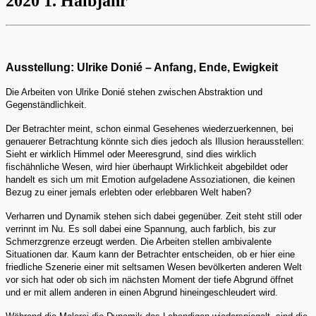
2020 1. Halbjahr
Ausstellung: Ulrike Donié – Anfang, Ende, Ewigkeit
Die Arbeiten von Ulrike Donié stehen zwischen Abstraktion und
Gegenständlichkeit.
Der Betrachter meint, schon einmal Gesehenes wiederzuerkennen, bei
genauerer Betrachtung könnte sich dies jedoch als Illusion herausstellen:
Sieht er wirklich Himmel oder Meeresgrund, sind dies wirklich
fischähnliche Wesen, wird hier überhaupt Wirklichkeit abgebildet oder
handelt es sich um mit Emotion aufgeladene Assoziationen, die keinen
Bezug zu einer jemals erlebten oder erlebbaren Welt haben?
Verharren und Dynamik stehen sich dabei gegenüber. Zeit steht still oder
verrinnt im Nu. Es soll dabei eine Spannung, auch farblich, bis zur
Schmerzgrenze erzeugt werden. Die Arbeiten stellen ambivalente
Situationen dar. Kaum kann der Betrachter entscheiden, ob er hier eine
friedliche Szenerie einer mit seltsamen Wesen bevölkerten anderen Welt
vor sich hat oder ob sich im nächsten Moment der tiefe Abgrund öffnet
und er mit allem anderen in einen Abgrund hineingeschleudert wird.