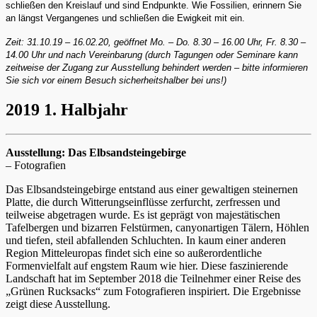
schließen den Kreislauf und sind Endpunkte. Wie Fossilien, erinnern Sie
an längst Vergangenes und schließen die Ewigkeit mit ein.
Zeit: 31.10.19 – 16.02.20, geöffnet Mo. – Do. 8.30 – 16.00 Uhr, Fr. 8.30 –
14.00 Uhr und nach Vereinbarung (durch Tagungen oder Seminare kann
zeitweise der Zugang zur Ausstellung behindert werden – bitte informieren
Sie sich vor einem Besuch sicherheitshalber bei uns!)
2019 1. Halbjahr
Ausstellung: Das Elbsandsteingebirge
– Fotografien
Das Elbsandsteingebirge entstand aus einer gewaltigen steinernen
Platte, die durch Witterungseinflüsse zerfurcht, zerfressen und
teilweise abgetragen wurde. Es ist geprägt von majestätischen
Tafelbergen und bizarren Felstürmen, canyonartigen Tälern, Höhlen
und tiefen, steil abfallenden Schluchten. In kaum einer anderen
Region Mitteleuropas findet sich eine so außerordentliche
Formenvielfalt auf engstem Raum wie hier. Diese faszinierende
Landschaft hat im September 2018 die Teilnehmer einer Reise des
„Grünen Rucksacks“ zum Fotografieren inspiriert. Die Ergebnisse
zeigt diese Ausstellung.