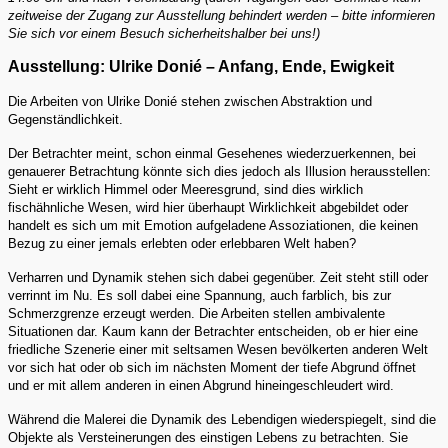
zeitweise der Zugang zur Ausstellung behindert werden – bitte informieren
Sie sich vor einem Besuch sicherheitshalber bei uns!)
Ausstellung: Ulrike Donié – Anfang, Ende, Ewigkeit
Die Arbeiten von Ulrike Donié stehen zwischen Abstraktion und
Gegenständlichkeit.
Der Betrachter meint, schon einmal Gesehenes wiederzuerkennen, bei
genauerer Betrachtung könnte sich dies jedoch als Illusion herausstellen:
Sieht er wirklich Himmel oder Meeresgrund, sind dies wirklich
fischähnliche Wesen, wird hier überhaupt Wirklichkeit abgebildet oder
handelt es sich um mit Emotion aufgeladene Assoziationen, die keinen
Bezug zu einer jemals erlebten oder erlebbaren Welt haben?
Verharren und Dynamik stehen sich dabei gegenüber. Zeit steht still oder
verrinnt im Nu. Es soll dabei eine Spannung, auch farblich, bis zur
Schmerzgrenze erzeugt werden. Die Arbeiten stellen ambivalente
Situationen dar. Kaum kann der Betrachter entscheiden, ob er hier eine
friedliche Szenerie einer mit seltsamen Wesen bevölkerten anderen Welt
vor sich hat oder ob sich im nächsten Moment der tiefe Abgrund öffnet
und er mit allem anderen in einen Abgrund hineingeschleudert wird.
Während die Malerei die Dynamik des Lebendigen wiederspiegelt, sind die
Objekte als Versteinerungen des einstigen Lebens zu betrachten. Sie