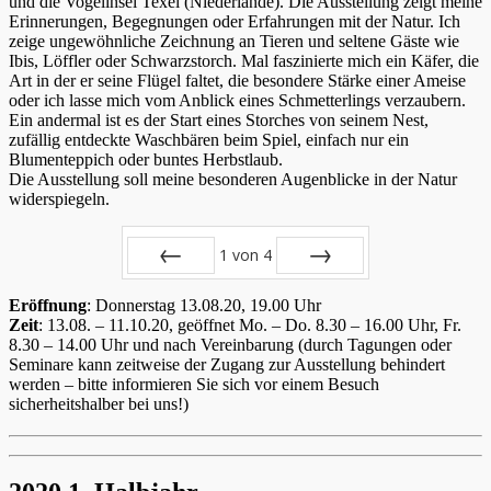
und die Vogelinsel Texel (Niederlande). Die Ausstellung zeigt meine
Erinnerungen, Begegnungen oder Erfahrungen mit der Natur. Ich
zeige ungewöhnliche Zeichnung an Tieren und seltene Gäste wie
Ibis, Löffler oder Schwarzstorch. Mal faszinierte mich ein Käfer, die
Art in der er seine Flügel faltet, die besondere Stärke einer Ameise
oder ich lasse mich vom Anblick eines Schmetterlings verzaubern.
Ein andermal ist es der Start eines Storches von seinem Nest,
zufällig entdeckte Waschbären beim Spiel, einfach nur ein
Blumenteppich oder buntes Herbstlaub.
Die Ausstellung soll meine besonderen Augenblicke in der Natur
widerspiegeln.
1
von
4
Zurück
Vor
Eröffnung
: Donnerstag 13.08.20, 19.00 Uhr
Zeit
: 13.08. – 11.10.20, geöffnet Mo. – Do. 8.30 – 16.00 Uhr, Fr.
8.30 – 14.00 Uhr und nach Vereinbarung (durch Tagungen oder
Seminare kann zeitweise der Zugang zur Ausstellung behindert
werden – bitte informieren Sie sich vor einem Besuch
sicherheitshalber bei uns!)