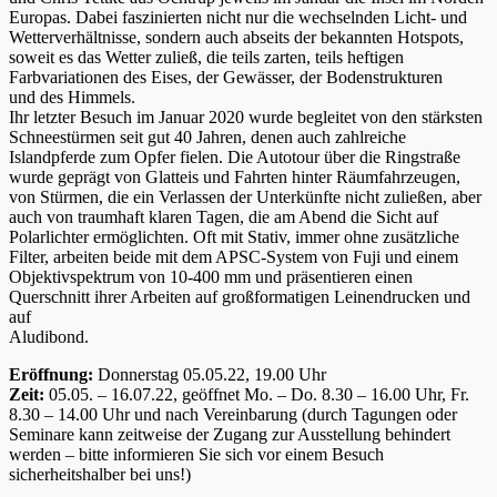
Europas. Dabei faszinierten nicht nur die wechselnden Licht- und
Wetterverhältnisse, sondern auch abseits der bekannten Hotspots,
soweit es das Wetter zuließ, die teils zarten, teils heftigen
Farbvariationen des Eises, der Gewässer, der Bodenstrukturen
und des Himmels.
Ihr letzter Besuch im Januar 2020 wurde begleitet von den stärksten
Schneestürmen seit gut 40 Jahren, denen auch zahlreiche
Islandpferde zum Opfer fielen. Die Autotour über die Ringstraße
wurde geprägt von Glatteis und Fahrten hinter Räumfahrzeugen,
von Stürmen, die ein Verlassen der Unterkünfte nicht zuließen, aber
auch von traumhaft klaren Tagen, die am Abend die Sicht auf
Polarlichter ermöglichten. Oft mit Stativ, immer ohne zusätzliche
Filter, arbeiten beide mit dem APSC-System von Fuji und einem
Objektivspektrum von 10-400 mm und präsentieren einen
Querschnitt ihrer Arbeiten auf großformatigen Leinendrucken und
auf
Aludibond.
Eröffnung:
Donnerstag 05.05.22, 19.00 Uhr
Zeit:
05.05. – 16.07.22, geöffnet Mo. – Do. 8.30 – 16.00 Uhr, Fr.
8.30 – 14.00 Uhr und nach Vereinbarung (durch Tagungen oder
Seminare kann zeitweise der Zugang zur Ausstellung behindert
werden – bitte informieren Sie sich vor einem Besuch
sicherheitshalber bei uns!)