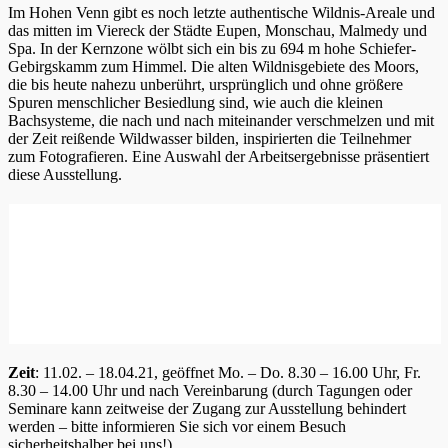
Im Hohen Venn gibt es noch letzte authentische Wildnis-Areale und
das mitten im Viereck der Städte Eupen, Monschau, Malmedy und
Spa. In der Kernzone wölbt sich ein bis zu 694 m hohe Schiefer-
Gebirgskamm zum Himmel. Die alten Wildnisgebiete des Moors,
die bis heute nahezu unberührt, ursprünglich und ohne größere
Spuren menschlicher Besiedlung sind, wie auch die kleinen
Bachsysteme, die nach und nach miteinander verschmelzen und mit
der Zeit reißende Wildwasser bilden, inspirierten die Teilnehmer
zum Fotografieren. Eine Auswahl der Arbeitsergebnisse präsentiert
diese Ausstellung.
Zeit
: 11.02. – 18.04.21, geöffnet Mo. – Do. 8.30 – 16.00 Uhr, Fr.
8.30 – 14.00 Uhr und nach Vereinbarung (durch Tagungen oder
Seminare kann zeitweise der Zugang zur Ausstellung behindert
werden – bitte informieren Sie sich vor einem Besuch
sicherheitshalber bei uns!)