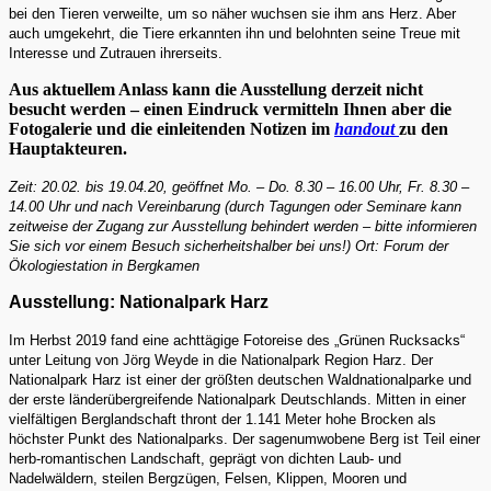
bei den Tieren verweilte, um so näher wuchsen sie ihm ans Herz. Aber
auch umgekehrt, die Tiere erkannten ihn und belohnten seine Treue mit
Interesse und Zutrauen ihrerseits.
Aus aktuellem Anlass kann die Ausstellung derzeit nicht
besucht werden – einen Eindruck vermitteln Ihnen aber die
Fotogalerie und die einleitenden Notizen im
handout
zu den
Hauptakteuren.
Zeit: 20.02. bis 19.04.20, geöffnet Mo. – Do. 8.30 – 16.00 Uhr, Fr. 8.30 –
14.00 Uhr und nach Vereinbarung (durch Tagungen oder Seminare kann
zeitweise der Zugang zur Ausstellung behindert werden – bitte informieren
Sie sich vor einem Besuch sicherheitshalber bei uns!) Ort: Forum der
Ökologiestation in Bergkamen
Ausstellung: Nationalpark Harz
Im Herbst 2019 fand eine achttägige Fotoreise des „Grünen Rucksacks“
unter Leitung von Jörg Weyde in die Nationalpark Region Harz. Der
Nationalpark Harz ist einer der größten deutschen Waldnationalparke und
der erste länderübergreifende Nationalpark Deutschlands. Mitten in einer
vielfältigen Berglandschaft thront der 1.141 Meter hohe Brocken als
höchster Punkt des Nationalparks. Der sagenumwobene Berg ist Teil einer
herb-romantischen Landschaft, geprägt von dichten Laub- und
Nadelwäldern, steilen Bergzügen, Felsen, Klippen, Mooren und