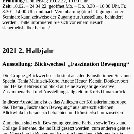
Eröffnung
: Donnerstag 10.02.22, 19.00 Uhr
Zeit
: 10.02. – 24.04.22, geöffnet Mo. – Do. 8.30 – 16.00 Uhr, Fr.
8.30 – 14.00 Uhr und nach Vereinbarung (durch Tagungen oder
Seminare kann zeitweise der Zugang zur Ausstellung behindert
werden – bitte informieren Sie sich vor einem Besuch
sicherheitshalber bei uns!
2021 2. Halbjahr
Ausstellung: Blickwechsel „Faszination Bewegung“
Die Gruppe „Blickwechsel“ besteht aus den Künstlerinnen Susanne
Specht, Tania Mairitsch-Korte, Anette Heuer, Kerstin Donkervoort
und Heike Behrens und blickt auf eine zweijährige kreative
Zusammenarbeit und Ausstellungstätigkeit im Kreis Unna zurück.
In dieser Ausstellung ist es das Anliegen der Künstlerinnengruppe,
das Thema „Faszination Bewegung“ aus unterschiedlichen
Blickwinkeln heraus zu betrachten und künstlerisch umzusetzen.
Zum einen sind es in Bewegung geratene Farben sowie Text- und
Collage-Elemente, die ins Bild gesetzt werden, zum anderen geht es
um Menschen in Bewegung bzw. um bewegende Momente, die