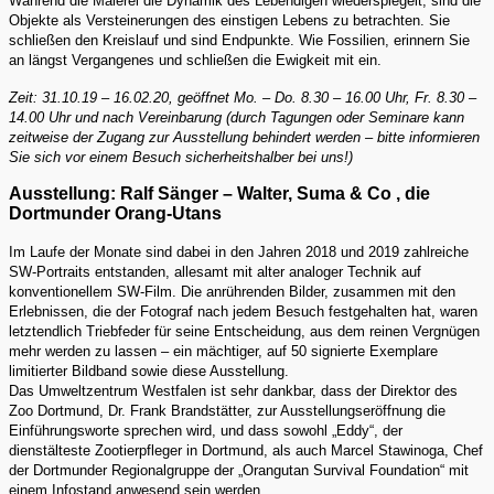
Während die Malerei die Dynamik des Lebendigen wiederspiegelt, sind die
Objekte als Versteinerungen des einstigen Lebens zu betrachten. Sie
schließen den Kreislauf und sind Endpunkte. Wie Fossilien, erinnern Sie
an längst Vergangenes und schließen die Ewigkeit mit ein.
Zeit: 31.10.19 – 16.02.20, geöffnet Mo. – Do. 8.30 – 16.00 Uhr, Fr. 8.30 –
14.00 Uhr und nach Vereinbarung (durch Tagungen oder Seminare kann
zeitweise der Zugang zur Ausstellung behindert werden – bitte informieren
Sie sich vor einem Besuch sicherheitshalber bei uns!)
Ausstellung: Ralf Sänger – Walter, Suma & Co , die
Dortmunder Orang-Utans
Im Laufe der Monate sind dabei in den Jahren 2018 und 2019 zahlreiche
SW-Portraits entstanden, allesamt mit alter analoger Technik auf
konventionellem SW-Film. Die anrührenden Bilder, zusammen mit den
Erlebnissen, die der Fotograf nach jedem Besuch festgehalten hat, waren
letztendlich Triebfeder für seine Entscheidung, aus dem reinen Vergnügen
mehr werden zu lassen – ein mächtiger, auf 50 signierte Exemplare
limitierter Bildband sowie diese Ausstellung.
Das Umweltzentrum Westfalen ist sehr dankbar, dass der Direktor des
Zoo Dortmund, Dr. Frank Brandstätter, zur Ausstellungseröffnung die
Einführungsworte sprechen wird, und dass sowohl „Eddy“, der
dienstälteste Zootierpfleger in Dortmund, als auch Marcel Stawinoga, Chef
der Dortmunder Regionalgruppe der „Orangutan Survival Foundation“ mit
einem Infostand anwesend sein werden.