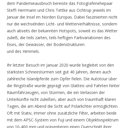
dem Pandemieausbruch bereiste das Fotografenehepaar
Steffi Herrmann und Chris Tettke aus Ochtrup jeweils im
Januar die Insel im Norden Europas. Dabei faszinierten nicht
nur die wechselnden Licht- und Wetterverhältnisse, sondern
auch abseits der bekannten Hotspots, soweit es das Wetter
zuließ, die teils zarten, teils heftigen Farbvariationen des
Eises, der Gewässer, der Bodenstrukturen
und des Himmels.
Ihr letzter Besuch im Januar 2020 wurde begleitet von den
stärksten Schneestürmen seit gut 40 Jahren, denen auch
zahlreiche Islandpferde zum Opfer fielen. Die Autotour über
die Ringstraße wurde geprägt von Glatteis und Fahrten hinter
Räumfahrzeugen, von Stürmen, die ein Verlassen der
Unterkünfte nicht zuließen, aber auch von traumhaft klaren
Tagen, die am Abend die Sicht auf Polarlichter ermöglichten.
Oft mit Stativ, immer ohne zusätzliche Filter, arbeiten beide
mit dem APSC-System von Fuji und einem Objektivspektrum
von 10-400 mm und präsentieren einen Querschnitt ihrer