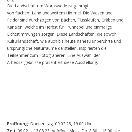
Die Landschaft um Worpswede ist geprägt
von flachem Land und weitem Himmel. Die Wiesen und
Felder sind durchzogen von Bächen, Flussläufen, Gräben und
Kanälen, welche im Herbst für Frühnebel und einmalige
Lichtstimmungen sorgen. Diese Landschaften, die sowohl
Kulturlandschaft, wie auch bis heute nahezu unberührte und
ursprüngliche Naturräume darstellen, inspirierten die
Teilnehmer zum Fotografieren. Eine Auswahl der
Arbeitsergebnisse präsentiert diese Ausstellung.
Eröffnung
: Donnerstag, 09.02.23, 19.00 Uhr
Zeit
: 09.02. – 13.03.23, geöffnet Mo. – Do. 8.30 – 16.00 Uhr,