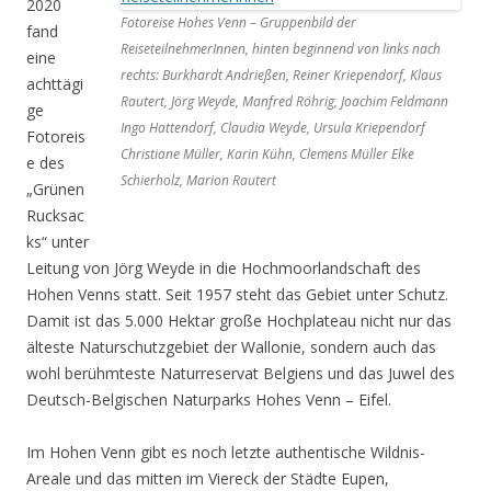
2020
Fotoreise Hohes Venn – Gruppenbild der
fand
ReiseteilnehmerInnen, hinten beginnend von links nach
eine
rechts: Burkhardt Andrießen, Reiner Kriependorf, Klaus
achttägi
Rautert, Jörg Weyde, Manfred Röhrig, Joachim Feldmann
ge
Ingo Hattendorf, Claudia Weyde, Ursula Kriependorf
Fotoreis
Christiane Müller, Karin Kühn, Clemens Müller Elke
e des
Schierholz, Marion Rautert
„Grünen
Rucksac
ks“ unter
Leitung von Jörg Weyde in die Hochmoorlandschaft des
Hohen Venns statt. Seit 1957 steht das Gebiet unter Schutz.
Damit ist das 5.000 Hektar große Hochplateau nicht nur das
älteste Naturschutzgebiet der Wallonie, sondern auch das
wohl berühmteste Naturreservat Belgiens und das Juwel des
Deutsch-Belgischen Naturparks Hohes Venn – Eifel.
Im Hohen Venn gibt es noch letzte authentische Wildnis-
Areale und das mitten im Viereck der Städte Eupen,