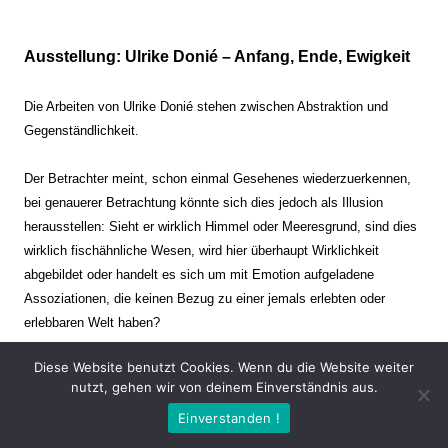
Ausstellung: Ulrike Donié – Anfang, Ende, Ewigkeit
Die Arbeiten von Ulrike Donié stehen zwischen Abstraktion und
Gegenständlichkeit.
Der Betrachter meint, schon einmal Gesehenes wiederzuerkennen,
bei genauerer Betrachtung könnte sich dies jedoch als Illusion
herausstellen: Sieht er wirklich Himmel oder Meeresgrund, sind dies
wirklich fischähnliche Wesen, wird hier überhaupt Wirklichkeit
abgebildet oder handelt es sich um mit Emotion aufgeladene
Assoziationen, die keinen Bezug zu einer jemals erlebten oder
erlebbaren Welt haben?
Diese Website benutzt Cookies. Wenn du die Website weiter
Verharren und Dynamik stehen sich dabei gegenüber. Zeit steht still
nutzt, gehen wir von deinem Einverständnis aus.
oder verrinnt im Nu. Es soll dabei eine Spannung, auch farblich, bis
Einverstanden !
zur Schmerzgrenze erzeugt werden. Die Arbeiten stellen ambivalente
Situationen dar. Kaum kann der Betrachter entscheiden, ob er hier