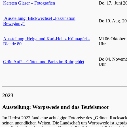
Kersten Glaser – Fotografien
Do. 17. Juni 2
Ausstellung: Blickwechsel „Faszination
Do 19. Aug. 20
Bewegung“
Ausstellung: Helga und Karl-Heinz Kühnapfel –
Mi 06.Oktober 
Blende 80
Uhr
Do 04. Novemb
Grün Auf! – Gärten und Parks im Ruhrgebiet
Uhr
2023
Ausstellung: Worpswede und das Teufelsmoor
Im Herbst 2022 fand eine achttägige Fotoreise des „Grünen Rucksac
seinen unendlichen Weiten. Die Landschaft um Worpswede ist gepräg