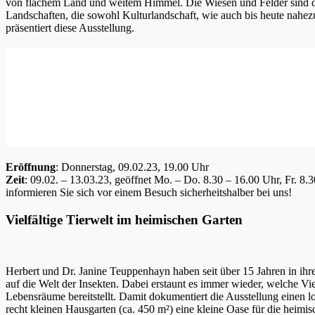
von flachem Land und weitem Himmel. Die Wiesen und Felder sind d
Landschaften, die sowohl Kulturlandschaft, wie auch bis heute nahez
präsentiert diese Ausstellung.
Eröffnung
: Donnerstag, 09.02.23, 19.00 Uhr
Zeit
: 09.02. – 13.03.23, geöffnet Mo. – Do. 8.30 – 16.00 Uhr, Fr. 
informieren Sie sich vor einem Besuch sicherheitshalber bei uns!
Vielfältige Tierwelt im heimischen Garten
Herbert und Dr. Janine Teuppenhayn haben seit über 15 Jahren in ihre
auf die Welt der Insekten. Dabei erstaunt es immer wieder, welche Vi
Lebensräume bereitstellt. Damit dokumentiert die Ausstellung einen lo
recht kleinen Hausgarten (ca. 450 m²) eine kleine Oase für die heimi