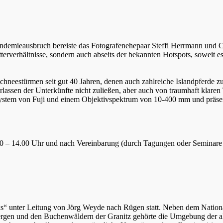
ndemieausbruch bereiste das Fotografenehepaar Steffi Herrmann und Ch
rverhältnisse, sondern auch abseits der bekannten Hotspots, soweit es da
Schneestürmen seit gut 40 Jahren, denen auch zahlreiche Islandpferde 
lassen der Unterkünfte nicht zuließen, aber auch von traumhaft klaren 
-System von Fuji und einem Objektivspektrum von 10-400 mm und präsent
.30 – 14.00 Uhr und nach Vereinbarung (durch Tagungen oder Seminare 
ks“ unter Leitung von Jörg Weyde nach Rügen statt. Neben dem Natio
ergen und den Buchenwäldern der Granitz gehörte die Umgebung der alt