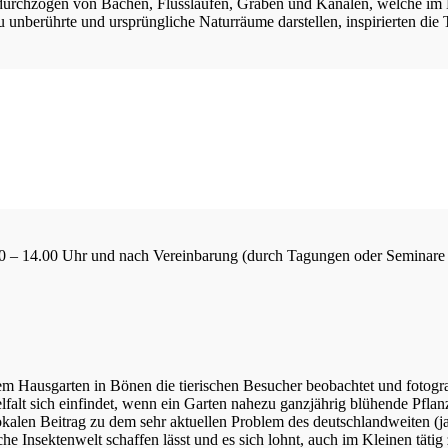
urchzogen von Bächen, Flussläufen, Gräben und Kanälen, welche im H
u unberührte und ursprüngliche Naturräume darstellen, inspirierten di
8.30 – 14.00 Uhr und nach Vereinbarung (durch Tagungen oder Seminare
m Hausgarten in Bönen die tierischen Besucher beobachtet und fotograf
elfalt sich einfindet, wenn ein Garten nahezu ganzjährig blühende Pfla
kalen Beitrag zu dem sehr aktuellen Problem des deutschlandweiten (ja w
sche Insektenwelt schaffen lässt und es sich lohnt, auch im Kleinen tä