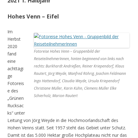
2021 1. Halbjahr
Hohes Venn – Eifel
Im
Herbst
2020
Fotoreise Hohes Venn – Gruppenbild der
fand
ReiseteilnehmerInnen, hinten beginnend von links nach
eine
rechts: Burkhardt Andrießen, Reiner Kriependorf, Klaus
achttägi
Rautert, Jörg Weyde, Manfred Röhrig, Joachim Feldmann
ge
Ingo Hattendorf, Claudia Weyde, Ursula Kriependorf
Fotoreis
Christiane Müller, Karin Kühn, Clemens Müller Elke
e des
Schierholz, Marion Rautert
„Grünen
Rucksac
ks“ unter
Leitung von Jörg Weyde in die Hochmoorlandschaft des
Hohen Venns statt. Seit 1957 steht das Gebiet unter Schutz.
Damit ist das 5.000 Hektar große Hochplateau nicht nur das