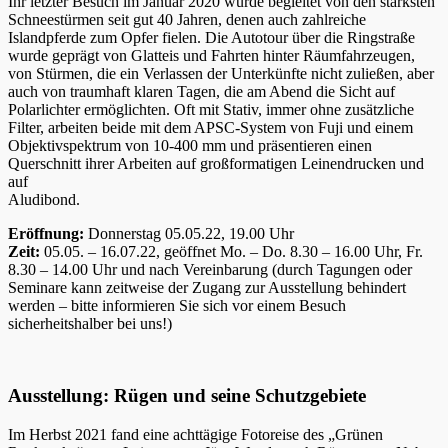
Ihr letzter Besuch im Januar 2020 wurde begleitet von den stärksten
Schneestürmen seit gut 40 Jahren, denen auch zahlreiche
Islandpferde zum Opfer fielen. Die Autotour über die Ringstraße
wurde geprägt von Glatteis und Fahrten hinter Räumfahrzeugen,
von Stürmen, die ein Verlassen der Unterkünfte nicht zuließen, aber
auch von traumhaft klaren Tagen, die am Abend die Sicht auf
Polarlichter ermöglichten. Oft mit Stativ, immer ohne zusätzliche
Filter, arbeiten beide mit dem APSC-System von Fuji und einem
Objektivspektrum von 10-400 mm und präsentieren einen
Querschnitt ihrer Arbeiten auf großformatigen Leinendrucken und
auf
Aludibond.
Eröffnung:
Donnerstag 05.05.22, 19.00 Uhr
Zeit:
05.05. – 16.07.22, geöffnet Mo. – Do. 8.30 – 16.00 Uhr, Fr.
8.30 – 14.00 Uhr und nach Vereinbarung (durch Tagungen oder
Seminare kann zeitweise der Zugang zur Ausstellung behindert
werden – bitte informieren Sie sich vor einem Besuch
sicherheitshalber bei uns!)
Ausstellung: Rügen und seine Schutzgebiete
Im Herbst 2021 fand eine achttägige Fotoreise des „Grünen