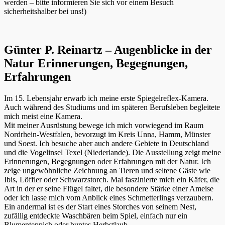
werden – bitte informieren Sie sich vor einem Besuch
sicherheitshalber bei uns!)
Günter P. Reinartz – Augenblicke in der
Natur Erinnerungen, Begegnungen,
Erfahrungen
Im 15. Lebensjahr erwarb ich meine erste Spiegelreflex-Kamera.
Auch während des Studiums und im späteren Berufsleben begleitete
mich meist eine Kamera.
Mit meiner Ausrüstung bewege ich mich vorwiegend im Raum
Nordrhein-Westfalen, bevorzugt im Kreis Unna, Hamm, Münster
und Soest. Ich besuche aber auch andere Gebiete in Deutschland
und die Vogelinsel Texel (Niederlande). Die Ausstellung zeigt meine
Erinnerungen, Begegnungen oder Erfahrungen mit der Natur. Ich
zeige ungewöhnliche Zeichnung an Tieren und seltene Gäste wie
Ibis, Löffler oder Schwarzstorch. Mal faszinierte mich ein Käfer, die
Art in der er seine Flügel faltet, die besondere Stärke einer Ameise
oder ich lasse mich vom Anblick eines Schmetterlings verzaubern.
Ein andermal ist es der Start eines Storches von seinem Nest,
zufällig entdeckte Waschbären beim Spiel, einfach nur ein
Blumenteppich oder buntes Herbstlaub.