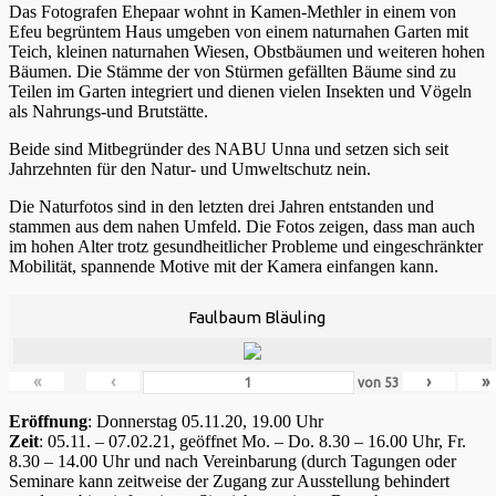
Das Fotografen Ehepaar wohnt in Kamen-Methler in einem von
Efeu begrüntem Haus umgeben von einem naturnahen Garten mit
Teich, kleinen naturnahen Wiesen, Obstbäumen und weiteren hohen
Bäumen. Die Stämme der von Stürmen gefällten Bäume sind zu
Teilen im Garten integriert und dienen vielen Insekten und Vögeln
als Nahrungs-und Brutstätte.
Beide sind Mitbegründer des NABU Unna und setzen sich seit
Jahrzehnten für den Natur- und Umweltschutz nein.
Die Naturfotos sind in den letzten drei Jahren entstanden und
stammen aus dem nahen Umfeld. Die Fotos zeigen, dass man auch
im hohen Alter trotz gesundheitlicher Probleme und eingeschränkter
Mobilität, spannende Motive mit der Kamera einfangen kann.
Faulbaum Bläuling
«
‹
›
»
von
53
Eröffnung
: Donnerstag 05.11.20, 19.00 Uhr
Zeit
: 05.11. – 07.02.21, geöffnet Mo. – Do. 8.30 – 16.00 Uhr, Fr.
8.30 – 14.00 Uhr und nach Vereinbarung (durch Tagungen oder
Seminare kann zeitweise der Zugang zur Ausstellung behindert