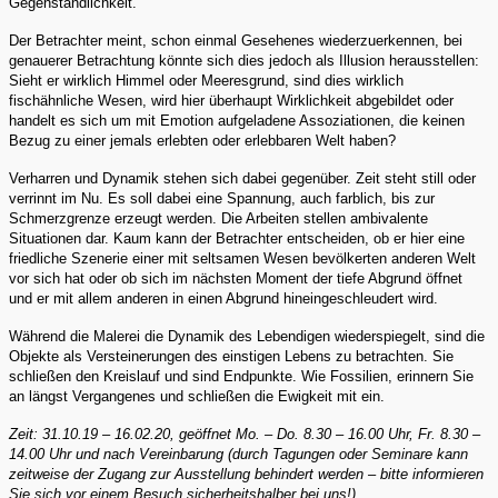
Gegenständlichkeit.
Der Betrachter meint, schon einmal Gesehenes wiederzuerkennen, bei
genauerer Betrachtung könnte sich dies jedoch als Illusion herausstellen:
Sieht er wirklich Himmel oder Meeresgrund, sind dies wirklich
fischähnliche Wesen, wird hier überhaupt Wirklichkeit abgebildet oder
handelt es sich um mit Emotion aufgeladene Assoziationen, die keinen
Bezug zu einer jemals erlebten oder erlebbaren Welt haben?
Verharren und Dynamik stehen sich dabei gegenüber. Zeit steht still oder
verrinnt im Nu. Es soll dabei eine Spannung, auch farblich, bis zur
Schmerzgrenze erzeugt werden. Die Arbeiten stellen ambivalente
Situationen dar. Kaum kann der Betrachter entscheiden, ob er hier eine
friedliche Szenerie einer mit seltsamen Wesen bevölkerten anderen Welt
vor sich hat oder ob sich im nächsten Moment der tiefe Abgrund öffnet
und er mit allem anderen in einen Abgrund hineingeschleudert wird.
Während die Malerei die Dynamik des Lebendigen wiederspiegelt, sind die
Objekte als Versteinerungen des einstigen Lebens zu betrachten. Sie
schließen den Kreislauf und sind Endpunkte. Wie Fossilien, erinnern Sie
an längst Vergangenes und schließen die Ewigkeit mit ein.
Zeit: 31.10.19 – 16.02.20, geöffnet Mo. – Do. 8.30 – 16.00 Uhr, Fr. 8.30 –
14.00 Uhr und nach Vereinbarung (durch Tagungen oder Seminare kann
zeitweise der Zugang zur Ausstellung behindert werden – bitte informieren
Sie sich vor einem Besuch sicherheitshalber bei uns!)