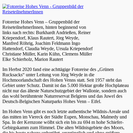
Fotoreise Hohes Venn – Gruppenbild der
ReiseteilnehmerInnen, hinten beginnend von
links nach rechts: Burkhardt Andrießen, Reiner
Kriependorf, Klaus Rautert, Jörg Weyde,
Manfred Röhrig, Joachim Feldmann Ingo
Hattendorf, Claudia Weyde, Ursula Kriependorf
Christiane Müller, Karin Kühn, Clemens Müller
Elke Schierholz, Marion Rautert
Im Herbst 2020 fand eine achttägige Fotoreise des „Grünen
Rucksacks“ unter Leitung von Jörg Weyde in die
Hochmoorlandschaft des Hohen Venns statt. Seit 1957 steht das
Gebiet unter Schutz. Damit ist das 5.000 Hektar große Hochplateau
nicht nur das älteste Naturschutzgebiet der Wallonie, sondern auch
das wohl berühmteste Naturreservat Belgiens und das Juwel des
Deutsch-Belgischen Naturparks Hohes Venn – Eifel.
Im Hohen Venn gibt es noch letzte authentische Wildnis-Areale und
das mitten im Viereck der Städte Eupen, Monschau, Malmedy und
Spa. In der Kernzone wölbt sich ein bis zu 694 m hohe Schiefer-
Gebirgskamm zum Himmel. Die alten Wildnisgebiete des Moors,
die bis heute nahezu unberührt, ursprünglich und ohne größere