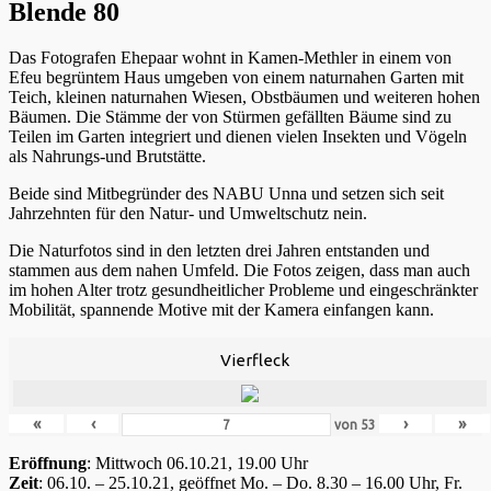
Blende 80
Das Fotografen Ehepaar wohnt in Kamen-Methler in einem von
Efeu begrüntem Haus umgeben von einem naturnahen Garten mit
Teich, kleinen naturnahen Wiesen, Obstbäumen und weiteren hohen
Bäumen. Die Stämme der von Stürmen gefällten Bäume sind zu
Teilen im Garten integriert und dienen vielen Insekten und Vögeln
als Nahrungs-und Brutstätte.
Beide sind Mitbegründer des NABU Unna und setzen sich seit
Jahrzehnten für den Natur- und Umweltschutz nein.
Die Naturfotos sind in den letzten drei Jahren entstanden und
stammen aus dem nahen Umfeld. Die Fotos zeigen, dass man auch
im hohen Alter trotz gesundheitlicher Probleme und eingeschränkter
Mobilität, spannende Motive mit der Kamera einfangen kann.
Vierfleck
«
‹
›
»
von
53
Eröffnung
: Mittwoch 06.10.21, 19.00 Uhr
Zeit
: 06.10. – 25.10.21, geöffnet Mo. – Do. 8.30 – 16.00 Uhr, Fr.