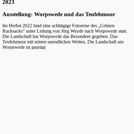
2023
Ausstellung: Worpswede und das Teufelsmoor
Im Herbst 2022 fand eine achttägige Fotoreise des „Grünen
Rucksacks“ unter Leitung von Jörg Weyde nach Worpswede statt.
Die Landschaft hat Worpswede das Besondere gegeben. Das
Teufelsmoor mit seinen unendlichen Weiten. Die Landschaft um
Worpswede ist geprägt
von flachem Land und weitem Himmel. Die Wiesen und Felder sind
durchzogen von Bächen, Flussläufen, Gräben und Kanälen, welche
im Herbst für Frühnebel und einmalige Lichtstimmungen sorgen.
Diese Landschaften, die sowohl Kulturlandschaft, wie auch bis
heute nahezu unberührte und ursprüngliche Naturräume darstellen,
inspirierten die Teilnehmer zum Fotografieren. Eine Auswahl der
Arbeitsergebnisse präsentiert diese Ausstellung.