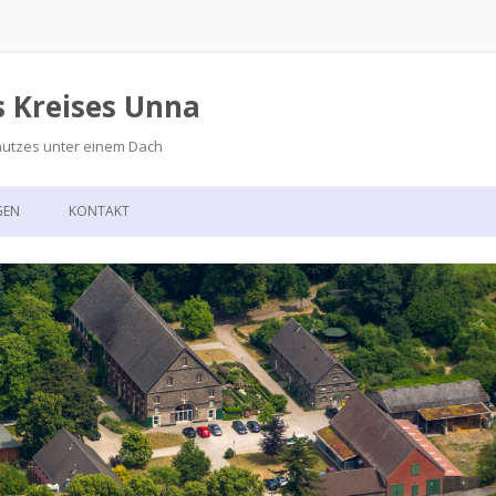
s Kreises Unna
hutzes unter einem Dach
Zum
Inhalt
GEN
KONTAKT
springen
GSKALENDER
ANFAHRT
T