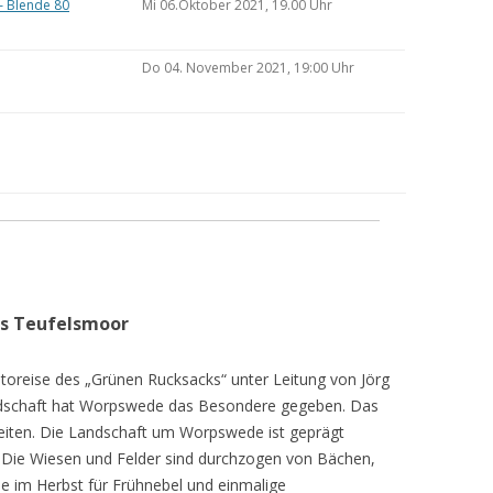
– Blende 80
Mi 06.Oktober 2021, 19.00 Uhr
Do 04. November 2021, 19:00 Uhr
as Teufelsmoor
toreise des „Grünen Rucksacks“ unter Leitung von Jörg
dschaft hat Worpswede das Besondere gegeben. Das
eiten. Die Landschaft um Worpswede ist geprägt
Die Wiesen und Felder sind durchzogen von Bächen,
e im Herbst für Frühnebel und einmalige