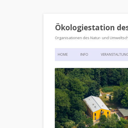
Ökologiestation de
Organisationen des Natur- und Umweltsc
HOME
INFO
VERANSTALTUN
ORGANISATIONSSTRUKTUR
VERANSTALTUN
DIE ÖKOLOGIESTATION – FAS
900 JAHRE VORGESCHICHTE