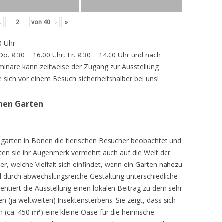
‹
von
40
›
»
0 Uhr
 Do. 8.30 – 16.00 Uhr, Fr. 8.30 – 14.00 Uhr und nach
inare kann zeitweise der Zugang zur Ausstellung
e sich vor einem Besuch sicherheitshalber bei uns!
chen Garten
sgarten in Bönen die tierischen Besucher beobachtet und
teten sie ihr Augenmerk vermehrt auch auf die Welt der
r, welche Vielfalt sich einfindet, wenn ein Garten nahezu
d durch abwechslungsreiche Gestaltung unterschiedliche
ntiert die Ausstellung einen lokalen Beitrag zu dem sehr
 (ja weltweiten) Insektensterbens. Sie zeigt, dass sich
n (ca. 450 m²) eine kleine Oase für die heimische