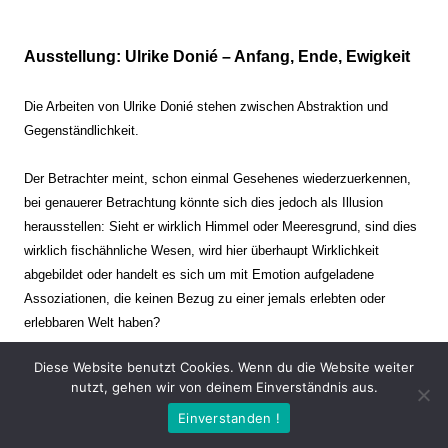
Ausstellung: Ulrike Donié – Anfang, Ende, Ewigkeit
Die Arbeiten von Ulrike Donié stehen zwischen Abstraktion und
Gegenständlichkeit.
Der Betrachter meint, schon einmal Gesehenes wiederzuerkennen,
bei genauerer Betrachtung könnte sich dies jedoch als Illusion
herausstellen: Sieht er wirklich Himmel oder Meeresgrund, sind dies
wirklich fischähnliche Wesen, wird hier überhaupt Wirklichkeit
abgebildet oder handelt es sich um mit Emotion aufgeladene
Assoziationen, die keinen Bezug zu einer jemals erlebten oder
erlebbaren Welt haben?
Diese Website benutzt Cookies. Wenn du die Website weiter
Verharren und Dynamik stehen sich dabei gegenüber. Zeit steht still
nutzt, gehen wir von deinem Einverständnis aus.
oder verrinnt im Nu. Es soll dabei eine Spannung, auch farblich, bis
Einverstanden !
zur Schmerzgrenze erzeugt werden. Die Arbeiten stellen ambivalente
Situationen dar. Kaum kann der Betrachter entscheiden, ob er hier