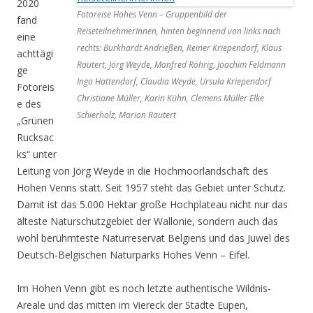
2020
Fotoreise Hohes Venn – Gruppenbild der
fand
ReiseteilnehmerInnen, hinten beginnend von links nach
eine
rechts: Burkhardt Andrießen, Reiner Kriependorf, Klaus
achttägi
Rautert, Jörg Weyde, Manfred Röhrig, Joachim Feldmann
ge
Ingo Hattendorf, Claudia Weyde, Ursula Kriependorf
Fotoreis
Christiane Müller, Karin Kühn, Clemens Müller Elke
e des
Schierholz, Marion Rautert
„Grünen
Rucksac
ks“ unter
Leitung von Jörg Weyde in die Hochmoorlandschaft des
Hohen Venns statt. Seit 1957 steht das Gebiet unter Schutz.
Damit ist das 5.000 Hektar große Hochplateau nicht nur das
älteste Naturschutzgebiet der Wallonie, sondern auch das
wohl berühmteste Naturreservat Belgiens und das Juwel des
Deutsch-Belgischen Naturparks Hohes Venn – Eifel.
Im Hohen Venn gibt es noch letzte authentische Wildnis-
Areale und das mitten im Viereck der Städte Eupen,