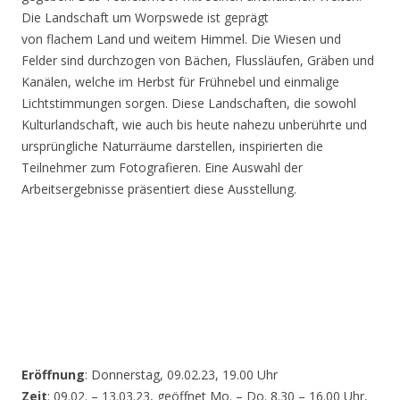
Die Landschaft um Worpswede ist geprägt
von flachem Land und weitem Himmel. Die Wiesen und
Felder sind durchzogen von Bächen, Flussläufen, Gräben und
Kanälen, welche im Herbst für Frühnebel und einmalige
Lichtstimmungen sorgen. Diese Landschaften, die sowohl
Kulturlandschaft, wie auch bis heute nahezu unberührte und
ursprüngliche Naturräume darstellen, inspirierten die
Teilnehmer zum Fotografieren. Eine Auswahl der
Arbeitsergebnisse präsentiert diese Ausstellung.
Eröffnung
: Donnerstag, 09.02.23, 19.00 Uhr
Zeit
: 09.02. – 13.03.23, geöffnet Mo. – Do. 8.30 – 16.00 Uhr,