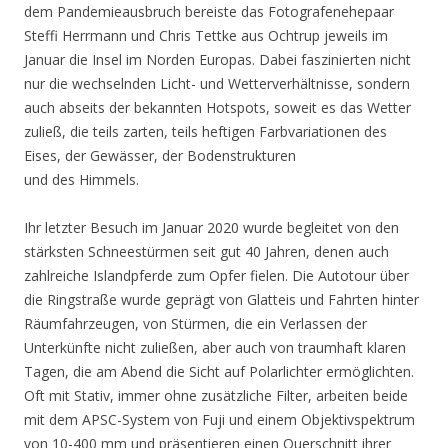
dem Pandemieausbruch bereiste das Fotografenehepaar
Steffi Herrmann und Chris Tettke aus Ochtrup jeweils im
Januar die Insel im Norden Europas. Dabei faszinierten nicht
nur die wechselnden Licht- und Wetterverhältnisse, sondern
auch abseits der bekannten Hotspots, soweit es das Wetter
zuließ, die teils zarten, teils heftigen Farbvariationen des
Eises, der Gewässer, der Bodenstrukturen
und des Himmels.
Ihr letzter Besuch im Januar 2020 wurde begleitet von den
stärksten Schneestürmen seit gut 40 Jahren, denen auch
zahlreiche Islandpferde zum Opfer fielen. Die Autotour über
die Ringstraße wurde geprägt von Glatteis und Fahrten hinter
Räumfahrzeugen, von Stürmen, die ein Verlassen der
Unterkünfte nicht zuließen, aber auch von traumhaft klaren
Tagen, die am Abend die Sicht auf Polarlichter ermöglichten.
Oft mit Stativ, immer ohne zusätzliche Filter, arbeiten beide
mit dem APSC-System von Fuji und einem Objektivspektrum
von 10-400 mm und präsentieren einen Querschnitt ihrer