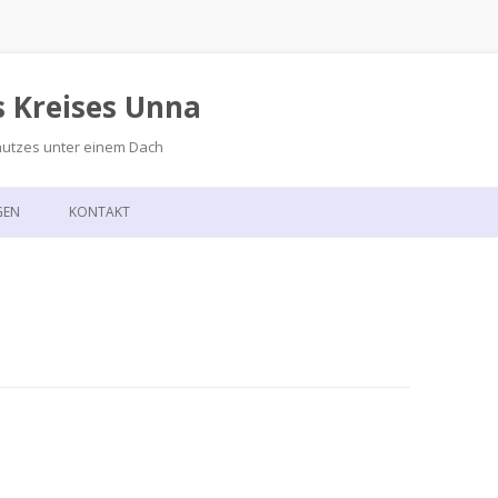
s Kreises Unna
hutzes unter einem Dach
Zum
Inhalt
GEN
KONTAKT
springen
GSKALENDER
ANFAHRT
T