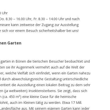
0 Uhr
 Do. 8.30 – 16.00 Uhr, Fr. 8.30 – 14.00 Uhr und nach
inare kann zeitweise der Zugang zur Ausstellung
e sich vor einem Besuch sicherheitshalber bei uns!
chen Garten
sgarten in Bönen die tierischen Besucher beobachtet und
teten sie ihr Augenmerk vermehrt auch auf die Welt der
r, welche Vielfalt sich einfindet, wenn ein Garten nahezu
d durch abwechslungsreiche Gestaltung unterschiedliche
ntiert die Ausstellung einen lokalen Beitrag zu dem sehr
 (ja weltweiten) Insektensterbens. Sie zeigt, dass sich
n (ca. 450 m²) eine kleine Oase für die heimische
lohnt, auch im Kleinen tätig zu werden. Etwa 17 Mill.
andesfläche aus. Mit seinem eigenen Garten kann jeder