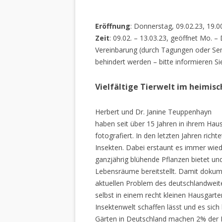
Eröffnung
: Donnerstag, 09.02.23, 19.0
Zeit
: 09.02. – 13.03.23, geöffnet Mo. –
Vereinbarung (durch Tagungen oder Sem
behindert werden – bitte informieren Si
Vielfältige Tierwelt im heimis
Herbert und Dr. Janine Teuppenhayn
haben seit über 15 Jahren in ihrem Hau
fotografiert. In den letzten Jahren rich
Insekten. Dabei erstaunt es immer wiede
ganzjährig blühende Pflanzen bietet un
Lebensräume bereitstellt. Damit dokume
aktuellen Problem des deutschlandweiten
selbst in einem recht kleinen Hausgarte
Insektenwelt schaffen lässt und es sich 
Gärten in Deutschland machen 2% der L