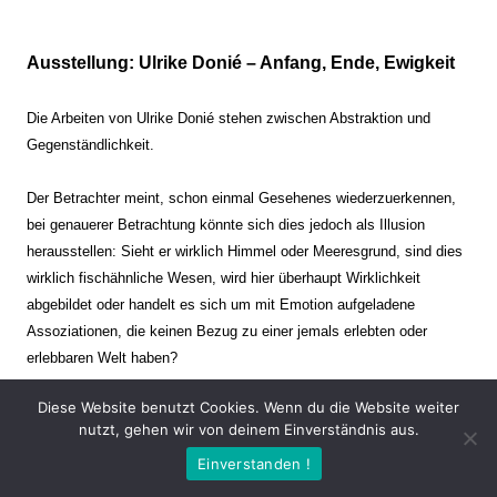
Ausstellung: Ulrike Donié – Anfang, Ende, Ewigkeit
Die Arbeiten von Ulrike Donié stehen zwischen Abstraktion und
Gegenständlichkeit.
Der Betrachter meint, schon einmal Gesehenes wiederzuerkennen,
bei genauerer Betrachtung könnte sich dies jedoch als Illusion
herausstellen: Sieht er wirklich Himmel oder Meeresgrund, sind dies
wirklich fischähnliche Wesen, wird hier überhaupt Wirklichkeit
abgebildet oder handelt es sich um mit Emotion aufgeladene
Assoziationen, die keinen Bezug zu einer jemals erlebten oder
erlebbaren Welt haben?
Diese Website benutzt Cookies. Wenn du die Website weiter
Verharren und Dynamik stehen sich dabei gegenüber. Zeit steht still
nutzt, gehen wir von deinem Einverständnis aus.
oder verrinnt im Nu. Es soll dabei eine Spannung, auch farblich, bis
Einverstanden !
zur Schmerzgrenze erzeugt werden. Die Arbeiten stellen ambivalente
Situationen dar. Kaum kann der Betrachter entscheiden, ob er hier