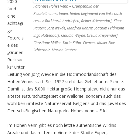
2020
Fotoreise Hohes Venn – Gruppenbild der
fand
ReiseteilnehmerInnen, hinten beginnend von links nach
eine
rechts: Burkhardt Andrießen, Reiner Kriependorf, Klaus
achttägi
Rautert, Jörg Weyde, Manfred Röhrig, Joachim Feldmann
ge
Ingo Hattendorf, Claudia Weyde, Ursula Kriependorf
Fotoreis
Christiane Müller, Karin Kühn, Clemens Müller Elke
e des
Schierholz, Marion Rautert
„Grünen
Rucksac
ks“ unter
Leitung von Jörg Weyde in die Hochmoorlandschaft des
Hohen Venns statt. Seit 1957 steht das Gebiet unter Schutz.
Damit ist das 5.000 Hektar große Hochplateau nicht nur das
älteste Naturschutzgebiet der Wallonie, sondern auch das
wohl berühmteste Naturreservat Belgiens und das Juwel des
Deutsch-Belgischen Naturparks Hohes Venn – Eifel.
Im Hohen Venn gibt es noch letzte authentische Wildnis-
Areale und das mitten im Viereck der Städte Eupen,