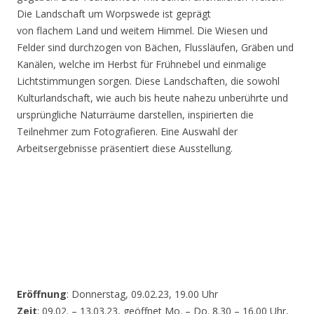
Die Landschaft um Worpswede ist geprägt
von flachem Land und weitem Himmel. Die Wiesen und
Felder sind durchzogen von Bächen, Flussläufen, Gräben und
Kanälen, welche im Herbst für Frühnebel und einmalige
Lichtstimmungen sorgen. Diese Landschaften, die sowohl
Kulturlandschaft, wie auch bis heute nahezu unberührte und
ursprüngliche Naturräume darstellen, inspirierten die
Teilnehmer zum Fotografieren. Eine Auswahl der
Arbeitsergebnisse präsentiert diese Ausstellung.
Eröffnung
: Donnerstag, 09.02.23, 19.00 Uhr
Zeit
: 09.02. – 13.03.23, geöffnet Mo. – Do. 8.30 – 16.00 Uhr,