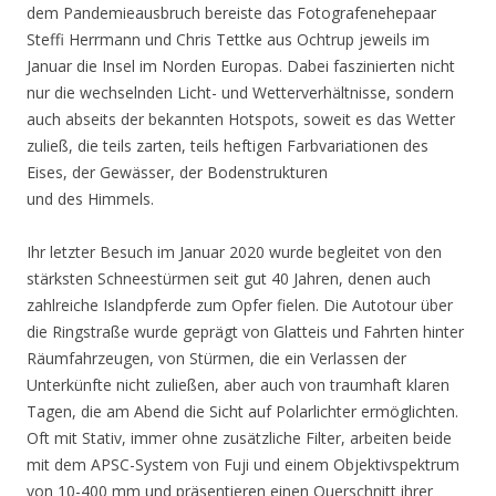
dem Pandemieausbruch bereiste das Fotografenehepaar
Steffi Herrmann und Chris Tettke aus Ochtrup jeweils im
Januar die Insel im Norden Europas. Dabei faszinierten nicht
nur die wechselnden Licht- und Wetterverhältnisse, sondern
auch abseits der bekannten Hotspots, soweit es das Wetter
zuließ, die teils zarten, teils heftigen Farbvariationen des
Eises, der Gewässer, der Bodenstrukturen
und des Himmels.
Ihr letzter Besuch im Januar 2020 wurde begleitet von den
stärksten Schneestürmen seit gut 40 Jahren, denen auch
zahlreiche Islandpferde zum Opfer fielen. Die Autotour über
die Ringstraße wurde geprägt von Glatteis und Fahrten hinter
Räumfahrzeugen, von Stürmen, die ein Verlassen der
Unterkünfte nicht zuließen, aber auch von traumhaft klaren
Tagen, die am Abend die Sicht auf Polarlichter ermöglichten.
Oft mit Stativ, immer ohne zusätzliche Filter, arbeiten beide
mit dem APSC-System von Fuji und einem Objektivspektrum
von 10-400 mm und präsentieren einen Querschnitt ihrer