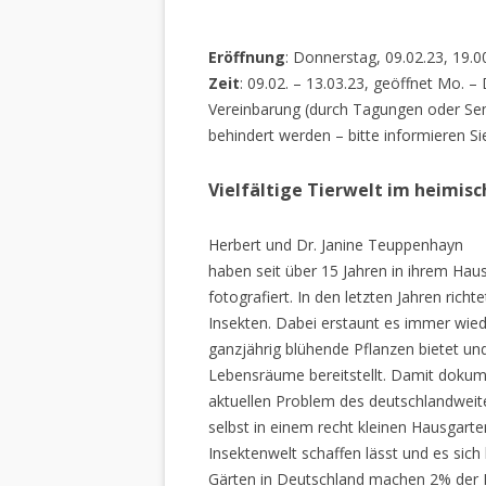
Eröffnung
: Donnerstag, 09.02.23, 19.0
Zeit
: 09.02. – 13.03.23, geöffnet Mo. –
Vereinbarung (durch Tagungen oder Sem
behindert werden – bitte informieren Si
Vielfältige Tierwelt im heimis
Herbert und Dr. Janine Teuppenhayn
haben seit über 15 Jahren in ihrem Hau
fotografiert. In den letzten Jahren rich
Insekten. Dabei erstaunt es immer wiede
ganzjährig blühende Pflanzen bietet un
Lebensräume bereitstellt. Damit dokume
aktuellen Problem des deutschlandweiten
selbst in einem recht kleinen Hausgarte
Insektenwelt schaffen lässt und es sich 
Gärten in Deutschland machen 2% der L