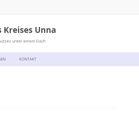
s Kreises Unna
hutzes unter einem Dach
Zum
Inhalt
GEN
KONTAKT
springen
GSKALENDER
ANFAHRT
T