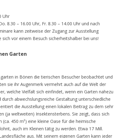
0 Uhr
 Do. 8.30 – 16.00 Uhr, Fr. 8.30 – 14.00 Uhr und nach
inare kann zeitweise der Zugang zur Ausstellung
e sich vor einem Besuch sicherheitshalber bei uns!
chen Garten
sgarten in Bönen die tierischen Besucher beobachtet und
teten sie ihr Augenmerk vermehrt auch auf die Welt der
r, welche Vielfalt sich einfindet, wenn ein Garten nahezu
d durch abwechslungsreiche Gestaltung unterschiedliche
ntiert die Ausstellung einen lokalen Beitrag zu dem sehr
 (ja weltweiten) Insektensterbens. Sie zeigt, dass sich
n (ca. 450 m²) eine kleine Oase für die heimische
lohnt, auch im Kleinen tätig zu werden. Etwa 17 Mill.
andesfläche aus. Mit seinem eigenen Garten kann jeder