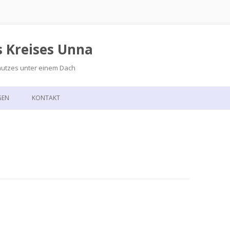
s Kreises Unna
hutzes unter einem Dach
Zum
Inhalt
GEN
KONTAKT
springen
GSKALENDER
ANFAHRT
T