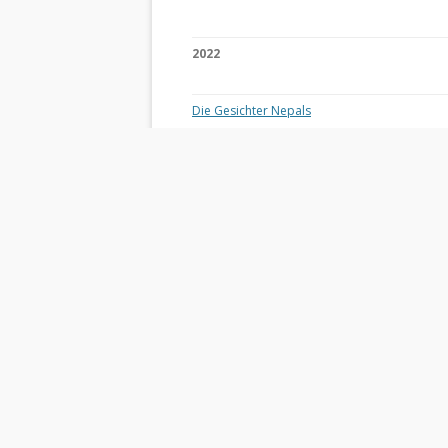
2022
Die Gesichter Nepals
Die Winterfarben Islands
Rügen und seine Schutzgebiete
Grün Auf! – Gärten und Parks im Ruhrgebiet
2021