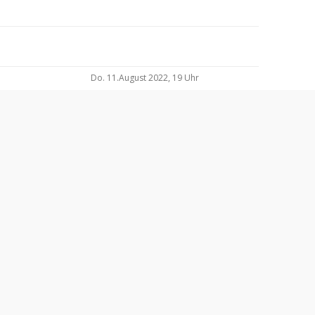
Do. 11.August 2022, 19 Uhr
Do 05.Mai 2022, 19.00 Uhr
Do 10.Februar 22, 19.00 Uhr
bis 06. Februar 2022