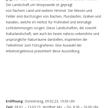
Die Landschaft um Worpswede ist geprägt
von flachem Land und weitem Himmel. Die Wiesen und
Felder sind durchzogen von Bächen, Flussläufen, Gräben und
Kanälen, welche im Herbst für Frühnebel und einmalige
Lichtstimmungen sorgen. Diese Landschaften, die sowohl
Kulturlandschaft, wie auch bis heute nahezu unberührte und
ursprüngliche Naturräume darstellen, inspirierten die
Teilnehmer zum Fotografieren. Eine Auswahl der
Arbeitsergebnisse präsentiert diese Ausstellung.
Eröffnung
: Donnerstag, 09.02.23, 19.00 Uhr
Zeit
: 09.02. – 13.03.23, geöffnet Mo. – Do. 8.30 – 16.00 Uhr,