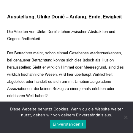
Ausstellung: Ulrike Donié – Anfang, Ende, Ewigkeit
Die Arbeiten von Ulrike Donié stehen zwischen Abstraktion und
Gegenständlichkeit.
Der Betrachter meint, schon einmal Gesehenes wiederzuerkennen,
bei genauerer Betrachtung könnte sich dies jedoch als Illusion
herausstellen: Sieht er wirklich Himmel oder Meeresgrund, sind dies
wirklich fischähnliche Wesen, wird hier überhaupt Wirklichkeit
abgebildet oder handelt es sich um mit Emotion aufgeladene
Assoziationen, die keinen Bezug zu einer jemals erlebten oder
erlebbaren Welt haben?
Diese Website benutzt Cookies. Wenn du die Website weiter
Verharren und Dynamik stehen sich dabei gegenüber. Zeit steht still
nutzt, gehen wir von deinem Einverständnis aus.
oder verrinnt im Nu. Es soll dabei eine Spannung, auch farblich, bis
Einverstanden !
zur Schmerzgrenze erzeugt werden. Die Arbeiten stellen ambivalente
Situationen dar. Kaum kann der Betrachter entscheiden, ob er hier