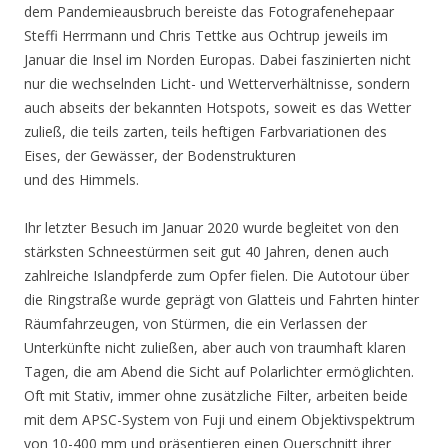
dem Pandemieausbruch bereiste das Fotografenehepaar
Steffi Herrmann und Chris Tettke aus Ochtrup jeweils im
Januar die Insel im Norden Europas. Dabei faszinierten nicht
nur die wechselnden Licht- und Wetterverhältnisse, sondern
auch abseits der bekannten Hotspots, soweit es das Wetter
zuließ, die teils zarten, teils heftigen Farbvariationen des
Eises, der Gewässer, der Bodenstrukturen
und des Himmels.
Ihr letzter Besuch im Januar 2020 wurde begleitet von den
stärksten Schneestürmen seit gut 40 Jahren, denen auch
zahlreiche Islandpferde zum Opfer fielen. Die Autotour über
die Ringstraße wurde geprägt von Glatteis und Fahrten hinter
Räumfahrzeugen, von Stürmen, die ein Verlassen der
Unterkünfte nicht zuließen, aber auch von traumhaft klaren
Tagen, die am Abend die Sicht auf Polarlichter ermöglichten.
Oft mit Stativ, immer ohne zusätzliche Filter, arbeiten beide
mit dem APSC-System von Fuji und einem Objektivspektrum
von 10-400 mm und präsentieren einen Querschnitt ihrer