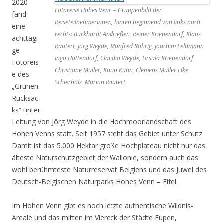
2020
Fotoreise Hohes Venn – Gruppenbild der
fand
ReiseteilnehmerInnen, hinten beginnend von links nach
eine
rechts: Burkhardt Andrießen, Reiner Kriependorf, Klaus
achttägi
Rautert, Jörg Weyde, Manfred Röhrig, Joachim Feldmann
ge
Ingo Hattendorf, Claudia Weyde, Ursula Kriependorf
Fotoreis
Christiane Müller, Karin Kühn, Clemens Müller Elke
e des
Schierholz, Marion Rautert
„Grünen
Rucksac
ks“ unter
Leitung von Jörg Weyde in die Hochmoorlandschaft des
Hohen Venns statt. Seit 1957 steht das Gebiet unter Schutz.
Damit ist das 5.000 Hektar große Hochplateau nicht nur das
älteste Naturschutzgebiet der Wallonie, sondern auch das
wohl berühmteste Naturreservat Belgiens und das Juwel des
Deutsch-Belgischen Naturparks Hohes Venn – Eifel.
Im Hohen Venn gibt es noch letzte authentische Wildnis-
Areale und das mitten im Viereck der Städte Eupen,