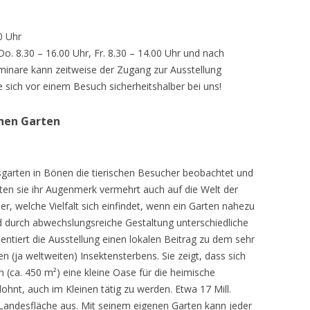
0 Uhr
 Do. 8.30 – 16.00 Uhr, Fr. 8.30 – 14.00 Uhr und nach
inare kann zeitweise der Zugang zur Ausstellung
e sich vor einem Besuch sicherheitshalber bei uns!
chen Garten
sgarten in Bönen die tierischen Besucher beobachtet und
teten sie ihr Augenmerk vermehrt auch auf die Welt der
r, welche Vielfalt sich einfindet, wenn ein Garten nahezu
d durch abwechslungsreiche Gestaltung unterschiedliche
ntiert die Ausstellung einen lokalen Beitrag zu dem sehr
 (ja weltweiten) Insektensterbens. Sie zeigt, dass sich
n (ca. 450 m²) eine kleine Oase für die heimische
lohnt, auch im Kleinen tätig zu werden. Etwa 17 Mill.
andesfläche aus. Mit seinem eigenen Garten kann jeder