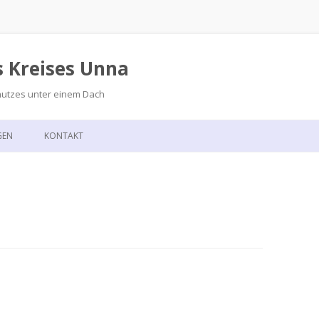
s Kreises Unna
hutzes unter einem Dach
Zum
Inhalt
GEN
KONTAKT
springen
GSKALENDER
ANFAHRT
T