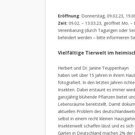
Eröffnung
: Donnerstag, 09.02.23, 19.0
Zeit
: 09.02. – 13.03.23, geöffnet Mo. –
Vereinbarung (durch Tagungen oder Sem
behindert werden – bitte informieren Si
Vielfältige Tierwelt im heimis
Herbert und Dr. Janine Teuppenhayn
haben seit über 15 Jahren in ihrem Hau
fotografiert. In den letzten Jahren rich
Insekten. Dabei erstaunt es immer wiede
ganzjährig blühende Pflanzen bietet un
Lebensräume bereitstellt. Damit dokume
aktuellen Problem des deutschlandweiten
selbst in einem recht kleinen Hausgarte
Insektenwelt schaffen lässt und es sich 
Gärten in Deutschland machen 2% der L