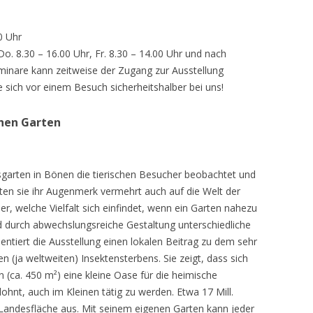
0 Uhr
 Do. 8.30 – 16.00 Uhr, Fr. 8.30 – 14.00 Uhr und nach
inare kann zeitweise der Zugang zur Ausstellung
e sich vor einem Besuch sicherheitshalber bei uns!
chen Garten
sgarten in Bönen die tierischen Besucher beobachtet und
teten sie ihr Augenmerk vermehrt auch auf die Welt der
r, welche Vielfalt sich einfindet, wenn ein Garten nahezu
d durch abwechslungsreiche Gestaltung unterschiedliche
ntiert die Ausstellung einen lokalen Beitrag zu dem sehr
 (ja weltweiten) Insektensterbens. Sie zeigt, dass sich
n (ca. 450 m²) eine kleine Oase für die heimische
lohnt, auch im Kleinen tätig zu werden. Etwa 17 Mill.
andesfläche aus. Mit seinem eigenen Garten kann jeder