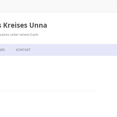
s Kreises Unna
hutzes unter einem Dach
Zum
Inhalt
GEN
KONTAKT
springen
GSKALENDER
ANFAHRT
T