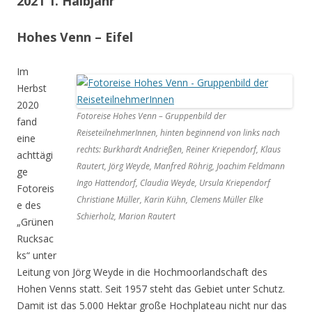
2021 1. Halbjahr
Hohes Venn – Eifel
Im
Herbst
2020
Fotoreise Hohes Venn – Gruppenbild der
fand
ReiseteilnehmerInnen, hinten beginnend von links nach
eine
rechts: Burkhardt Andrießen, Reiner Kriependorf, Klaus
achttägi
Rautert, Jörg Weyde, Manfred Röhrig, Joachim Feldmann
ge
Ingo Hattendorf, Claudia Weyde, Ursula Kriependorf
Fotoreis
Christiane Müller, Karin Kühn, Clemens Müller Elke
e des
Schierholz, Marion Rautert
„Grünen
Rucksac
ks“ unter
Leitung von Jörg Weyde in die Hochmoorlandschaft des
Hohen Venns statt. Seit 1957 steht das Gebiet unter Schutz.
Damit ist das 5.000 Hektar große Hochplateau nicht nur das