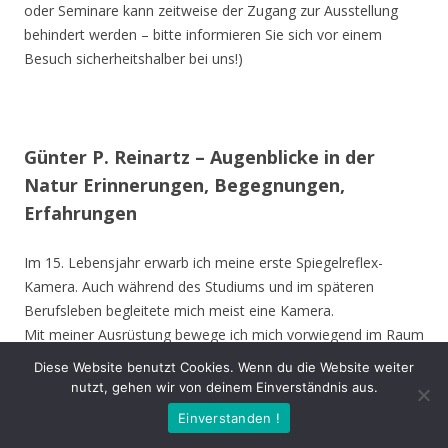
oder Seminare kann zeitweise der Zugang zur Ausstellung
behindert werden – bitte informieren Sie sich vor einem
Besuch sicherheitshalber bei uns!)
Günter P. Reinartz – Augenblicke in der
Natur Erinnerungen, Begegnungen,
Erfahrungen
Im 15. Lebensjahr erwarb ich meine erste Spiegelreflex-
Kamera. Auch während des Studiums und im späteren
Berufsleben begleitete mich meist eine Kamera.
Mit meiner Ausrüstung bewege ich mich vorwiegend im Raum
Nordrhein-Westfalen, bevorzugt im Kreis Unna, Hamm,
Diese Website benutzt Cookies. Wenn du die Website weiter
Münster und Soest. Ich besuche aber auch andere Gebiete in
nutzt, gehen wir von deinem Einverständnis aus.
Deutschland und die Vogelinsel Texel (Niederlande). Die
Einverstanden !
Ausstellung zeigt meine Erinnerungen, Begegnungen oder