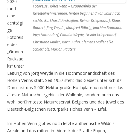
2020
Fotoreise Hohes Venn – Gruppenbild der
fand
ReiseteilnehmerInnen, hinten beginnend von links nach
eine
rechts: Burkhardt Andrießen, Reiner Kriependorf, Klaus
achttägi
Rautert, Jörg Weyde, Manfred Röhrig, Joachim Feldmann
ge
Ingo Hattendorf, Claudia Weyde, Ursula Kriependorf
Fotoreis
Christiane Müller, Karin Kühn, Clemens Müller Elke
e des
Schierholz, Marion Rautert
„Grünen
Rucksac
ks“ unter
Leitung von Jörg Weyde in die Hochmoorlandschaft des
Hohen Venns statt. Seit 1957 steht das Gebiet unter Schutz.
Damit ist das 5.000 Hektar große Hochplateau nicht nur das
älteste Naturschutzgebiet der Wallonie, sondern auch das
wohl berühmteste Naturreservat Belgiens und das Juwel des
Deutsch-Belgischen Naturparks Hohes Venn – Eifel.
Im Hohen Venn gibt es noch letzte authentische Wildnis-
Areale und das mitten im Viereck der Städte Eupen,