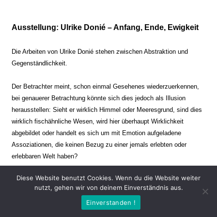
Ausstellung: Ulrike Donié – Anfang, Ende, Ewigkeit
Die Arbeiten von Ulrike Donié stehen zwischen Abstraktion und
Gegenständlichkeit.
Der Betrachter meint, schon einmal Gesehenes wiederzuerkennen,
bei genauerer Betrachtung könnte sich dies jedoch als Illusion
herausstellen: Sieht er wirklich Himmel oder Meeresgrund, sind dies
wirklich fischähnliche Wesen, wird hier überhaupt Wirklichkeit
abgebildet oder handelt es sich um mit Emotion aufgeladene
Assoziationen, die keinen Bezug zu einer jemals erlebten oder
erlebbaren Welt haben?
Diese Website benutzt Cookies. Wenn du die Website weiter
Verharren und Dynamik stehen sich dabei gegenüber. Zeit steht still
nutzt, gehen wir von deinem Einverständnis aus.
oder verrinnt im Nu. Es soll dabei eine Spannung, auch farblich, bis
Einverstanden !
zur Schmerzgrenze erzeugt werden. Die Arbeiten stellen ambivalente
Situationen dar. Kaum kann der Betrachter entscheiden, ob er hier