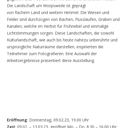
Die Landschaft um Worpswede ist geprägt
von flachem Land und weitem Himmel. Die Wiesen und
Felder sind durchzogen von Bächen, Flussläufen, Gräben und
Kanälen, welche im Herbst für Frühnebel und einmalige
Lichtstimmungen sorgen. Diese Landschaften, die sowohl
Kulturlandschaft, wie auch bis heute nahezu unberührte und
ursprüngliche Naturräume darstellen, inspirierten die
Teilnehmer zum Fotografieren. Eine Auswahl der
Arbeitsergebnisse präsentiert diese Ausstellung.
Eröffnung
: Donnerstag, 09.02.23, 19.00 Uhr
Zeit
: 09.02. – 13.03.23, geöffnet Mo. – Do. 8.30 – 16.00 Uhr,