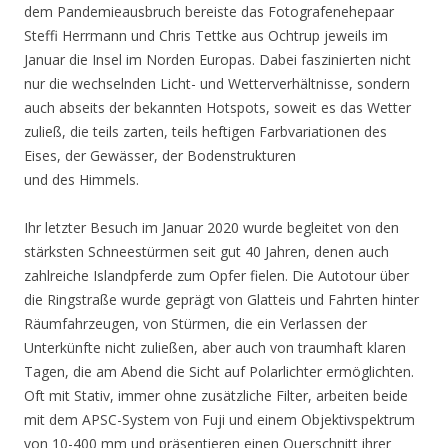
dem Pandemieausbruch bereiste das Fotografenehepaar
Steffi Herrmann und Chris Tettke aus Ochtrup jeweils im
Januar die Insel im Norden Europas. Dabei faszinierten nicht
nur die wechselnden Licht- und Wetterverhältnisse, sondern
auch abseits der bekannten Hotspots, soweit es das Wetter
zuließ, die teils zarten, teils heftigen Farbvariationen des
Eises, der Gewässer, der Bodenstrukturen
und des Himmels.
Ihr letzter Besuch im Januar 2020 wurde begleitet von den
stärksten Schneestürmen seit gut 40 Jahren, denen auch
zahlreiche Islandpferde zum Opfer fielen. Die Autotour über
die Ringstraße wurde geprägt von Glatteis und Fahrten hinter
Räumfahrzeugen, von Stürmen, die ein Verlassen der
Unterkünfte nicht zuließen, aber auch von traumhaft klaren
Tagen, die am Abend die Sicht auf Polarlichter ermöglichten.
Oft mit Stativ, immer ohne zusätzliche Filter, arbeiten beide
mit dem APSC-System von Fuji und einem Objektivspektrum
von 10-400 mm und präsentieren einen Querschnitt ihrer